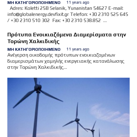
11 years ago
ΜΗ ΚΑΤΗΓΟΡΙΟΠΟΙΗΜΈΝΟ
Adres: Koletti 25B Selanik, Yunanistan 54627 E-mail:
info@globalenergy.devfixit.gr
Telefon: +30 2310 525 645
/ +30 2310 510 302 Fax: +30 2310 538.852
http://www.globalenergy.devfixit.gr {rsform 8}
Πρότυπα Ενοικιαζόμενα Διαμερίσματα στην
Τορώνη Χαλκιδικής
11 years ago
ΜΗ ΚΑΤΗΓΟΡΙΟΠΟΙΗΜΈΝΟ
Ανέγερση οικοδομής πρότυπων ενοικιαζομένων
διαμερισμάτων χαμηλής ενεργειακής κατανάλωσης
στην Τορώνη Χαλκιδικής
{AG}ksenodoxeio/ksenodoxeio_1{/AG} Η εταιρεία μας
ανέλαβε την ανέγερση οικοδομής και υλοποίηση
κατασκευής πρότυπων ενοικιαζομένων
διαμερισμάτων χαμηλής ενεργειακής κατανάλωσης
στην Τορώνη…