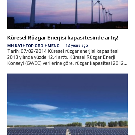
Küresel Rüzgar Enerjisi kapasitesinde artış!
12 years ago
ΜΗ ΚΑΤΗΓΟΡΙΟΠΟΙΗΜΈΝΟ
Tarih: 07/02/2014 Küresel rüzgar enerjisi kapasitesi
2013 yılında yüzde 12,4 arttı. Küresel Rüzgar Enerji
Konseyi (GWEC) verilerine göre, rüzgar kapasitesi 2012
yılı sonundaki 283 GW`den 318 GW`nin üzerine çıktı.
Rüzgar…