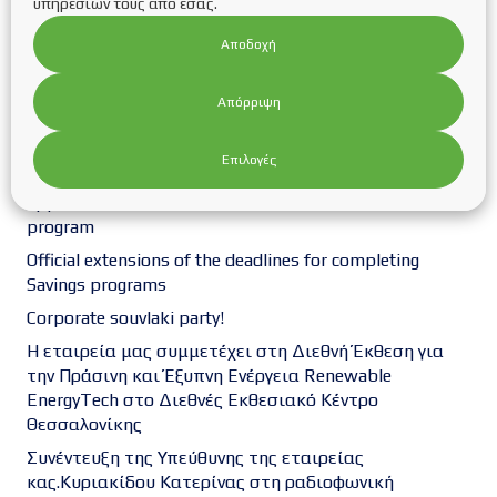
Η GLOBAL-ENERGY Solutions Ltd έχοντας την
υπηρεσιών τους από εσάς.
τεχνογνωσία και την εμπειρία αναλαμβάνει ήλεκτρο-
Αποδοχή
μηχανολογικά έργα με έμφαση στους τομείς των
ανανεώσιμων πηγών ενεργείας (φωτοβολταϊκά –
ανεμογεννήτριες, αποθήκη ενέργειας, υβριδικά
Απόρριψη
συστήματα), καθώς και στον…
Recent Posts
Επιλογές
New extension of the deadline for submitting funding
applications in the “STORAGE SYSTEMS IN BUSINESS”
program
Official extensions of the deadlines for completing
Savings programs
Corporate souvlaki party!
Η εταιρεία μας συμμετέχει στη Διεθνή Έκθεση για
την Πράσινη και Έξυπνη Ενέργεια Renewable
EnergyTech στο Διεθνές Εκθεσιακό Κέντρο
Θεσσαλονίκης
Συνέντευξη της Υπεύθυνης της εταιρείας
κας.Κυριακίδου Κατερίνας στη ραδιοφωνική