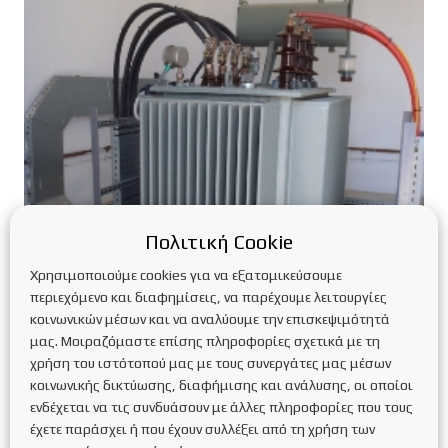
Πολιτική Cookie
Χρησιμοποιούμε cookies για να εξατομικεύσουμε
περιεχόμενο και διαφημίσεις, να παρέχουμε λειτουργίες
κοινωνικών μέσων και να αναλύουμε την επισκεψιμότητά
μας. Μοιραζόμαστε επίσης πληροφορίες σχετικά με τη
χρήση του ιστότοπού μας με τους συνεργάτες μας μέσων
κοινωνικής δικτύωσης, διαφήμισης και ανάλυσης, οι οποίοι
Ηλεκτρομηχανολογικά H/M
ενδέχεται να τις συνδυάσουν με άλλες πληροφορίες που τους
έχετε παράσχει ή που έχουν συλλέξει από τη χρήση των
13 years ago
ΜΗ ΚΑΤΗΓΟΡΙΟΠΟΙΗΜΈΝΟ