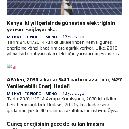
Kenya iki yıl içerisinde güneşten elektriğinin
yarısını sağlayacak…
12 years ago
ΜΗ ΚΑΤΗΓΟΡΙΟΠΟΙΗΜΈΝΟ
Tarih: 24/01/2014 Afrika ülkelerinden Kenya, güneş
enerjisine yönelik yatırımlara ağırlık veriyor. Ülke, 2016
yılına kadar ihtiyacı olan elektriğin yarısını güneş enerjisi
ile sağlayacak. The Guardian`da yer alan bir habere göre,
…
AB’den, 2030′a kadar %40 karbon azaltımı, %27
Yenilenebilir Enerji Hedefi
12 years ago
ΜΗ ΚΑΤΗΓΟΡΙΟΠΟΙΗΜΈΝΟ
Tarih: 23/01/2014 Avrupa Komisyonu, 2030 için iklim
hedeflerini açıkladı. Brüksel, 2030 yılına kadar sera
gazlarının yüzde 40 oranında azaltılmasını istiyor. Üye
ülkelerin enerji ihtiyaçlarının en az yüzde 27′sinin
yenilenebilir kaynaklardan…
Güneş enerjisinin gece de kullanılmasını