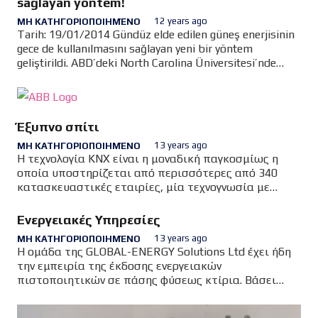
sağlayan yöntem!
12 years ago
ΜΗ ΚΑΤΗΓΟΡΙΟΠΟΙΗΜΈΝΟ
Tarih: 19/01/2014 Gündüz elde edilen güneş enerjisinin
gece de kullanılmasını sağlayan yeni bir yöntem
geliştirildi. ABD’deki North Carolina Üniversitesi’nde
görev alan Tom Meyer ve ekibindeki bilim adamları,
gündüz elde edilen…
Έξυπνο σπίτι
13 years ago
ΜΗ ΚΑΤΗΓΟΡΙΟΠΟΙΗΜΈΝΟ
Η τεχνολογία KNX είναι η μοναδική παγκοσμίως η
οποία υποστηρίζεται από περισσότερες από 340
κατασκευαστικές εταιρίες, μία τεχνογνωσία με
ανθρωποδίκτυο με περισσότερα από 40.000
πιστοποιημένα μέλη σε όλον τον κόσμο,…
Ενεργειακές Υπηρεσίες
13 years ago
ΜΗ ΚΑΤΗΓΟΡΙΟΠΟΙΗΜΈΝΟ
Η ομάδα της GLOBAL-ENERGY Solutions Ltd έχει ήδη
την εμπειρία της έκδοσης ενεργειακών
πιστοποιητικών σε πάσης φύσεως κτίρια. Βάσει
αυτής της εμπειρίας, μπορούμε να προσφέρουμε
ενεργειακά πιστοποιητικά σε όλη την Ελλάδα…