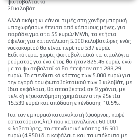
φωτοβολταϊκό
20 κιλοβάτ.
Αλλά ακόμη κι εάν οι τιμές στη χονδρεμπορική
υποχωρήσουν έπειτα από κάποιους μήνες, για
παράδειγμα στα 55 ευρώ/MWh, το ετήσιο
όφελος για κατανάλωση 5.000 κιλοβατώρες ενός
νοικοκυριού θα είναι περίπου 537 ευρώ.
Ειδικότερα, χωρίς φωτοβολταϊκό τα τιμολόγια
ρεύματος για ένα έτος θα ήταν 825,46 ευρώ, ενώ
με το φωτοβολταϊκό θα έπεφταν στα 288,29
ευρώ. Το επενδυτικό κόστος των 5.000 ευρώ για
την αγορά του φωτοβολταϊκού των 3 κιλοβάτ, με
ίδια κεφάλαια, θα αποσβεστεί σε 9 χρόνια, με
τελική εξοικονόμηση χρημάτων στην 25ετία
15.539 ευρώ και απόδοση επένδυσης 10,5%.
Για τον εμπορικό καταναλωτή (φούρνος, καφέ,
εστιατόριο κ,λπ.) που καταναλώνει 60.000
κιλοβατώρες, το επενδυτικό κόστος 16.500
ευρώ (4.950 ίδια κεφάλαια και τα υπόλοιπα με