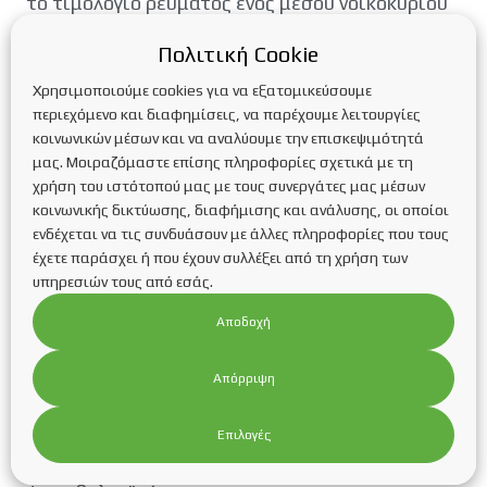
το τιμολόγιο ρεύματος ενός μέσου νοικοκυριού
(κατηγορία Γ1) με κατανάλωση 5.000
κιλοβατώρες ετησίως (υπολογισμένο με τιμή
Πολιτική Cookie
χονδρεμπορικής ρεύματος 210 ευρώ/MWh)
Χρησιμοποιούμε cookies για να εξατομικεύσουμε
μπορεί να έχει όφελος 1.391 ευρώ με
περιεχόμενο και διαφημίσεις, να παρέχουμε λειτουργίες
εγκατάσταση φωτοβολταϊκού 3 κιλοβάτ.
κοινωνικών μέσων και να αναλύουμε την επισκεψιμότητά
Χωρίς φωτοβολταϊκό ο ετήσιος λογαριασμός θα
μας. Μοιραζόμαστε επίσης πληροφορίες σχετικά με τη
ήταν 1.774,64 ευρώ και με φωτοβολταϊκό 383,21
χρήση του ιστότοπού μας με τους συνεργάτες μας μέσων
ευρώ. Κι αυτό διότι ο περιορισμός της
κοινωνικής δικτύωσης, διαφήμισης και ανάλυσης, οι οποίοι
κατανάλωσης ρεύματος από το δίκτυο, μειώνει
ενδέχεται να τις συνδυάσουν με άλλες πληροφορίες που τους
τόσο τις ανταγωνιστικές χρεώσεις (προμήθεια,
έχετε παράσχει ή που έχουν συλλέξει από τη χρήση των
ρήτρα αναπροσαρμογής και πάγιο)
υπηρεσιών τους από εσάς.
στα τιμολόγια ηλεκτρικής ενέργειας όσο και τις
Αποδοχή
ρυθμιζόμενες (χρεώσεις χρήσεις
δικτύων, ΥΚΩ, ETMEΑΡ κ.ά.).
Απόρριψη
Αντιστοίχως, σε ένα επαγγελματικό τιμολόγιο
(κατηγορία Γ22) με κατανάλωση 60.000
Επιλογές
κιλοβατώρες ετησίως, το όφελος μπορεί να
φτάσει τα 9.361 ευρώ ετησίως, με