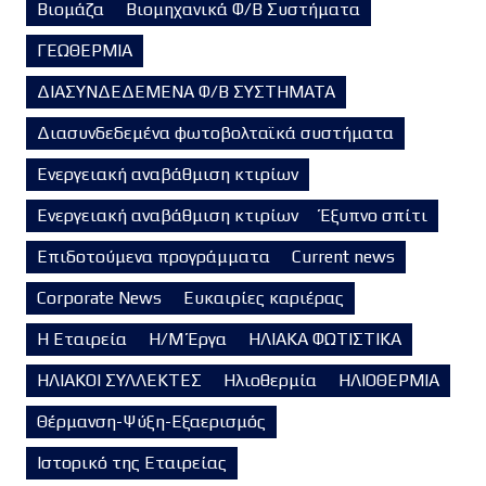
Βιομάζα
Βιομηχανικά Φ/Β Συστήματα
ΓΕΩΘΕΡΜΙΑ
ΔΙΑΣΥΝΔΕΔΕΜΕΝΑ Φ/Β ΣΥΣΤΗΜΑΤΑ
Διασυνδεδεμένα φωτοβολταϊκά συστήματα
Ενεργειακή αναβάθμιση κτιρίων
Ενεργειακή αναβάθμιση κτιρίων
Έξυπνο σπίτι
Επιδοτούμενα προγράμματα
Current news
Corporate News
Ευκαιρίες καριέρας
Η Εταιρεία
Η/Μ Έργα
ΗΛΙΑΚΑ ΦΩΤΙΣΤΙΚΑ
ΗΛΙΑΚΟΙ ΣΥΛΛΕΚΤΕΣ
Ηλιοθερμία
ΗΛΙΟΘΕΡΜΙΑ
Θέρμανση-Ψύξη-Εξαερισμός
Ιστορικό της Εταιρείας