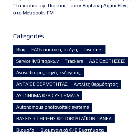
“Τα παιδιά της Πιάτσας” του κ.Βαρδάκη Δημοσθένη
στο Metropolis FM
Categories
Blog
FAQs οικιακές στέγες
Inverters
Service Φ/Β πάρκων
Trackers
ΑΔΕΙΟΔΟΤΗΣΕΙΣ
Ανανεώσιμες πηγές ενέργειας
ΑΝΤΛΙΕΣ ΘΕΡΜΟΤΗΤΑΣ
Αντλίες θερμότητας
ΑΥΤΟΝΟΜΑ Φ/Β ΣΥΣΤΗΜΑΤΑ
Autonomous photovoltaic systems
ΒΑΣΕΙΣ ΣΤΗΡΙΞΗΣ ΦΩΤΟΒΟΛΤΑΪΚΩΝ ΠΑΝΕΛ
Βιομάζα
Βιομηχανικά Φ/Β Συστήματα