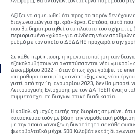
Αναφοράς θα ανταγωνίζονται έργα παρόμοιου μεγ
Αξίζει να σημειωθεί ότι προς το παρόν δεν έχουν
διαγωνισμών για «μικρά» έργα. Ωστόσο, αυτό που 
που θα δημοπρατηθεί στο πλαίσιο του σχήματος δε
περιορισμένο «χώρο» για σύνδεση νέων σταθμών σ
ρυθμό με τον οποίο ο ΔΕΔΔΗΕ προχωρά στην χορ
Σε κάθε περίπτωση, η πραγματοποίηση των διαγω
εξακολουθήσουν να αναπτύσσονται νέοι «μικροί» 
Δεκεμβρίου 2022 – όταν όπως έχει γράψει το energ
«παράθυρο ευκαιρίας» ανάπτυξης ενός νέου έργου 
γιατί από την 1η Ιανουαρίου 2023, δεν θα μπορεί
Λειτουργικής Ενίσχυσης με τον ΔΑΠΕΕΠ ένας σταθ
συμμετάσχει σε διαγωνιστική διαδικασία.
Η καθολική ισχύς αυτής της διορίας σημαίνει ότι
κατασκευαστούν με βάση την νομοθετική ρύθμιση
με την οποία «άνοιξε» η δυνατότητα σε κάθε φυσι
φωτοβολταϊκό μέχρι 500 Κιλοβάτ εκτός διαγωνιστ