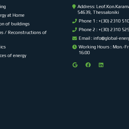
ing
Address: Leof.Kon.Karama
54639, Thessaloniki
ergy at Home
Phone 1 : +(30) 2310 51
on of buildings
Phone 2 : +(30) 2310 52
s / Reconstructions of
Email :
info@global-ener
ics
Working Hours : Mon.-Fri.
16:00
ces of energy