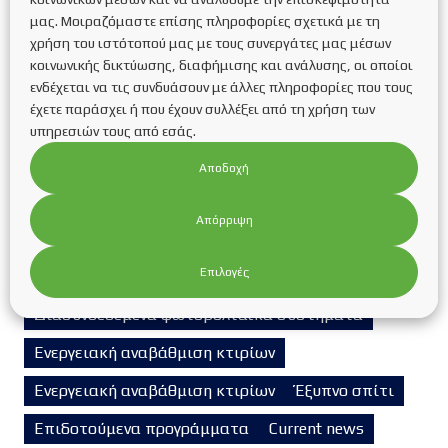
Ανανεώσιμες πηγές ενέργειας
μας. Μοιραζόμαστε επίσης πληροφορίες σχετικά με τη
χρήση του ιστότοπού μας με τους συνεργάτες μας μέσων
ΑΝΤΛΙΕΣ ΘΕΡΜΟΤΗΤΑΣ
Αντλίες θερμότητας
κοινωνικής δικτύωσης, διαφήμισης και ανάλυσης, οι οποίοι
ΑΥΤΟΝΟΜΑ Φ/Β ΣΥΣΤΗΜΑΤΑ
ενδέχεται να τις συνδυάσουν με άλλες πληροφορίες που τους
έχετε παράσχει ή που έχουν συλλέξει από τη χρήση των
Autonomous photovoltaic systems
υπηρεσιών τους από εσάς.
ΒΑΣΕΙΣ ΣΤΗΡΙΞΗΣ ΦΩΤΟΒΟΛΤΑΪΚΩΝ ΠΑΝΕΛ
Αποδοχή
Βιομάζα
Βιομηχανικά Φ/Β Συστήματα
Απόρριψη
ΓΕΩΘΕΡΜΙΑ
Επιλογές
ΔΙΑΣΥΝΔΕΔΕΜΕΝΑ Φ/Β ΣΥΣΤΗΜΑΤΑ
Διασυνδεδεμένα φωτοβολταϊκά συστήματα
Ενεργειακή αναβάθμιση κτιρίων
Ενεργειακή αναβάθμιση κτιρίων
Έξυπνο σπίτι
Επιδοτούμενα προγράμματα
Current news