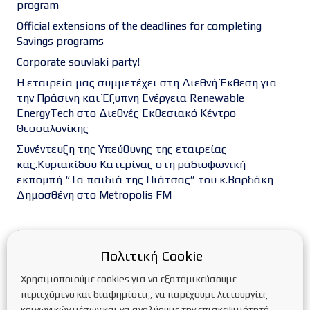
program
Official extensions of the deadlines for completing
Savings programs
Corporate souvlaki party!
Η εταιρεία μας συμμετέχει στη Διεθνή Έκθεση για
την Πράσινη και Έξυπνη Ενέργεια Renewable
EnergyTech στο Διεθνές Εκθεσιακό Κέντρο
Θεσσαλονίκης
Συνέντευξη της Υπεύθυνης της εταιρείας
κας.Κυριακίδου Κατερίνας στη ραδιοφωνική
εκπομπή “Τα παιδιά της Πιάτσας” του κ.Βαρδάκη
Δημοσθένη στο Metropolis FM
Categories
Πολιτική Cookie
Blog
FAQs οικιακές στέγες
Inverters
Χρησιμοποιούμε cookies για να εξατομικεύσουμε
Service Φ/Β πάρκων
Trackers
ΑΔΕΙΟΔΟΤΗΣΕΙΣ
περιεχόμενο και διαφημίσεις, να παρέχουμε λειτουργίες
κοινωνικών μέσων και να αναλύουμε την επισκεψιμότητά