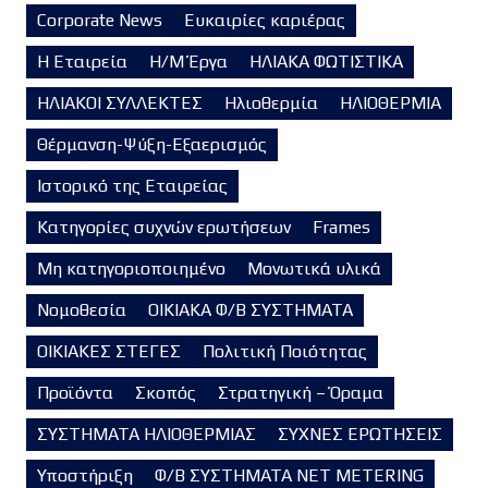
Corporate News
Ευκαιρίες καριέρας
Η Εταιρεία
Η/Μ Έργα
ΗΛΙΑΚΑ ΦΩΤΙΣΤΙΚΑ
ΗΛΙΑΚΟΙ ΣΥΛΛΕΚΤΕΣ
Ηλιοθερμία
ΗΛΙΟΘΕΡΜΙΑ
Θέρμανση-Ψύξη-Εξαερισμός
Ιστορικό της Εταιρείας
Κατηγορίες συχνών ερωτήσεων
Frames
Μη κατηγοριοποιημένο
Μονωτικά υλικά
Νομοθεσία
ΟΙΚΙΑΚΑ Φ/Β ΣΥΣΤΗΜΑΤΑ
ΟΙΚΙΑΚΕΣ ΣΤΕΓΕΣ
Πολιτική Ποιότητας
Προϊόντα
Σκοπός
Στρατηγική – Όραμα
ΣΥΣΤΗΜΑΤΑ ΗΛΙΟΘΕΡΜΙΑΣ
ΣΥΧΝΕΣ ΕΡΩΤΗΣΕΙΣ
Υποστήριξη
Φ/Β ΣΥΣΤΗΜΑΤΑ NET METERING