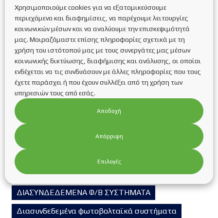
Categories
Χρησιμοποιούμε cookies για να εξατομικεύσουμε
περιεχόμενο και διαφημίσεις, να παρέχουμε λειτουργίες
Blog
FAQs οικιακές στέγες
Inverters
κοινωνικών μέσων και να αναλύουμε την επισκεψιμότητά
μας. Μοιραζόμαστε επίσης πληροφορίες σχετικά με τη
Service Φ/Β πάρκων
Trackers
ΑΔΕΙΟΔΟΤΗΣΕΙΣ
χρήση του ιστότοπού μας με τους συνεργάτες μας μέσων
κοινωνικής δικτύωσης, διαφήμισης και ανάλυσης, οι οποίοι
Ανανεώσιμες πηγές ενέργειας
ενδέχεται να τις συνδυάσουν με άλλες πληροφορίες που τους
ΑΝΤΛΙΕΣ ΘΕΡΜΟΤΗΤΑΣ
Αντλίες θερμότητας
έχετε παράσχει ή που έχουν συλλέξει από τη χρήση των
υπηρεσιών τους από εσάς.
ΑΥΤΟΝΟΜΑ Φ/Β ΣΥΣΤΗΜΑΤΑ
Αποδοχή
Autonomous photovoltaic systems
ΒΑΣΕΙΣ ΣΤΗΡΙΞΗΣ ΦΩΤΟΒΟΛΤΑΪΚΩΝ ΠΑΝΕΛ
Απόρριψη
Βιομάζα
Βιομηχανικά Φ/Β Συστήματα
Επιλογές
ΓΕΩΘΕΡΜΙΑ
ΔΙΑΣΥΝΔΕΔΕΜΕΝΑ Φ/Β ΣΥΣΤΗΜΑΤΑ
Διασυνδεδεμένα φωτοβολταϊκά συστήματα