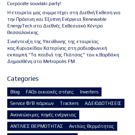
Corporate souvlaki party!
Η εταιρεία μας συμμετέχει στη Διεθνή Έκθεση για
την Πράσινη και Έξυπνη Ενέργεια Renewable
EnergyTech στο Διεθνές Εκθεσιακό Κέντρο
Θεσσαλονίκης
Συνέντευξη της Υπεύθυνης της εταιρείας
κας.Κυριακίδου Κατερίνας στη ραδιοφωνική
εκπομπή “Τα παιδιά της Πιάτσας” του κ.Βαρδάκη
Δημοσθένη στο Metropolis FM
Categories
Blog
FAQs οικιακές στέγες
Inverters
Service Φ/Β πάρκων
Trackers
ΑΔΕΙΟΔΟΤΗΣΕΙΣ
Ανανεώσιμες πηγές ενέργειας
ΑΝΤΛΙΕΣ ΘΕΡΜΟΤΗΤΑΣ
Αντλίες θερμότητας