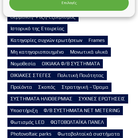
Επιλογές
ΗΛΙΑΚΟΙ ΣΥΛΛΕΚΤΕΣ
Ηλιοθερμία
ΗΛΙΟΘΕΡΜΙΑ
Θέρμανση-Ψύξη-Εξαερισμός
Ιστορικό της Εταιρείας
Κατηγορίες συχνών ερωτήσεων
Frames
Μη κατηγοριοποιημένο
Μονωτικά υλικά
Νομοθεσία
ΟΙΚΙΑΚΑ Φ/Β ΣΥΣΤΗΜΑΤΑ
ΟΙΚΙΑΚΕΣ ΣΤΕΓΕΣ
Πολιτική Ποιότητας
Προϊόντα
Σκοπός
Στρατηγική – Όραμα
ΣΥΣΤΗΜΑΤΑ ΗΛΙΟΘΕΡΜΙΑΣ
ΣΥΧΝΕΣ ΕΡΩΤΗΣΕΙΣ
Υποστήριξη
Φ/Β ΣΥΣΤΗΜΑΤΑ NET METERING
Φωτισμός LED
ΦΩΤΟΒΟΛΤΑΪΚΑ ΠΑΝΕΛ
Photovoltaic parks
Φωτοβολταϊκά συστήματα