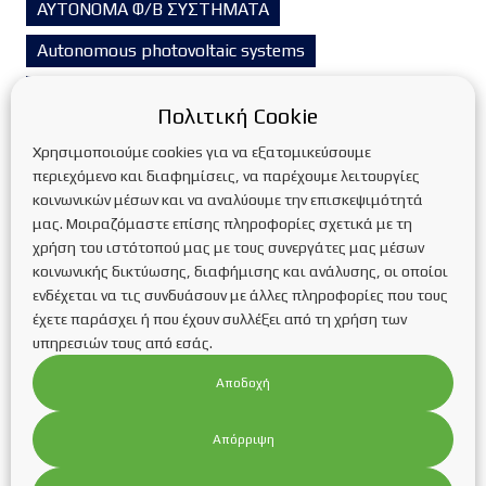
ΑΥΤΟΝΟΜΑ Φ/Β ΣΥΣΤΗΜΑΤΑ
Autonomous photovoltaic systems
ΒΑΣΕΙΣ ΣΤΗΡΙΞΗΣ ΦΩΤΟΒΟΛΤΑΪΚΩΝ ΠΑΝΕΛ
Πολιτική Cookie
Βιομάζα
Βιομηχανικά Φ/Β Συστήματα
Χρησιμοποιούμε cookies για να εξατομικεύσουμε
ΓΕΩΘΕΡΜΙΑ
περιεχόμενο και διαφημίσεις, να παρέχουμε λειτουργίες
κοινωνικών μέσων και να αναλύουμε την επισκεψιμότητά
ΔΙΑΣΥΝΔΕΔΕΜΕΝΑ Φ/Β ΣΥΣΤΗΜΑΤΑ
μας. Μοιραζόμαστε επίσης πληροφορίες σχετικά με τη
χρήση του ιστότοπού μας με τους συνεργάτες μας μέσων
Διασυνδεδεμένα φωτοβολταϊκά συστήματα
κοινωνικής δικτύωσης, διαφήμισης και ανάλυσης, οι οποίοι
ενδέχεται να τις συνδυάσουν με άλλες πληροφορίες που τους
Ενεργειακή αναβάθμιση κτιρίων
έχετε παράσχει ή που έχουν συλλέξει από τη χρήση των
Ενεργειακή αναβάθμιση κτιρίων
Έξυπνο σπίτι
υπηρεσιών τους από εσάς.
Επιδοτούμενα προγράμματα
Current news
Αποδοχή
Corporate News
Ευκαιρίες καριέρας
Απόρριψη
Η Εταιρεία
Η/Μ Έργα
ΗΛΙΑΚΑ ΦΩΤΙΣΤΙΚΑ