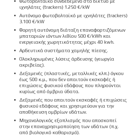
Φωτοβολταϊκό συνδεδεμένο στο δίκτυο με
ιχνηλάτες (trackers) 1.250 €/kW
Αυτόνομο φωτοβολταϊκό με ιχνηλάτες (trackers)
3.100 €/kW
Φορητή αυτόνομη διάταξη επαναφορτιζόμενων
μπαταριών ιόντων λιθίου 500 €/kWh και
ενεργειακής χωρητικότητας μέχρι 40 kwh.
Αρδευτικά συστήματα χαμηλής πίεσης.
Ολοκληρωμένες λύσεις άρδευσης (γεωργία
ακριβείας).
Δεξαμενές (πλαστικές, μεταλλικές κλπ.) όγκου
έως 500 κ.μ., που δεν απαιτούν εκσκαφές ή
επιχώσεις φυσικού εδάφους που πληρούνται
κυρίως από όμβρια ύδατα.
Δεξαμενές που απαιτούν εκσκαφές ή επιχώσεις
φυσικού εδάφους και χρησιμεύουν για την
αποθήκευση ομβρίων υδάτων.
Μηχανολογικός εξοπλισμός που αποσκοπεί
στην επαναχρησιμοποίηση των υδάτων (π.χ.
από βιολογικό καθαρισμό).