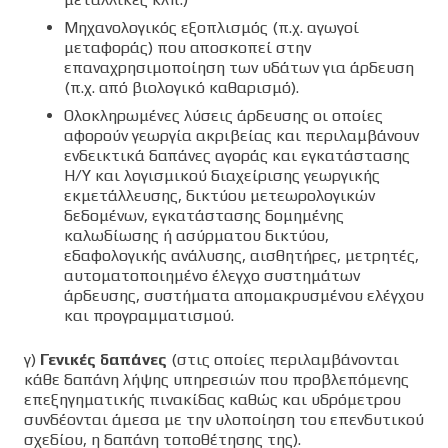
Μηχανολογικός εξοπλισμός (π.χ. αγωγοί
μεταφοράς) που αποσκοπεί στην
επαναχρησιμοποίηση των υδάτων για άρδευση
(π.χ. από βιολογικό καθαρισμό).
Ολοκληρωμένες λύσεις άρδευσης οι οποίες
αφορούν γεωργία ακριβείας και περιλαμβάνουν
ενδεικτικά δαπάνες αγοράς και εγκατάστασης
Η/Υ και λογισμικού διαχείρισης γεωργικής
εκμετάλλευσης, δικτύου μετεωρολογικών
δεδομένων, εγκατάστασης δομημένης
καλωδίωσης ή ασύρματου δικτύου,
εδαφολογικής ανάλυσης, αισθητήρες, μετρητές,
αυτοματοποιημένο έλεγχο συστημάτων
άρδευσης, συστήματα απομακρυσμένου ελέγχου
και προγραμματισμού.
γ)
Γενικές δαπάνες
(στις οποίες περιλαμβάνονται
κάθε δαπάνη λήψης υπηρεσιών που προβλεπόμενης
επεξηγηματικής πινακίδας καθώς και υδρόμετρου
συνδέονται άμεσα με την υλοποίηση του επενδυτικού
σχεδίου, η δαπάνη τοποθέτησης της).