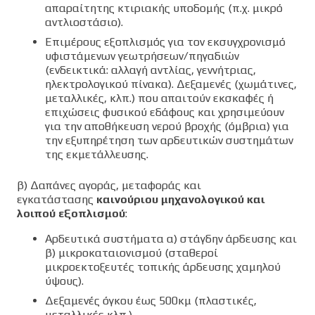
απαραίτητης κτιριακής υποδομής (π.χ. μικρό
αντλιοστάσιο).
Επιμέρους εξοπλισμός για τον εκσυγχρονισμό
υφιστάμενων γεωτρήσεων/πηγαδιών
(ενδεικτικά: αλλαγή αντλίας, γεννήτριας,
ηλεκτρολογικού πίνακα). Δεξαμενές (χωμάτινες,
μεταλλικές, κλπ.) που απαιτούν εκσκαφές ή
επιχώσεις φυσικού εδάφους και χρησιμεύουν
για την αποθήκευση νερού βροχής (όμβρια) για
την εξυπηρέτηση των αρδευτικών συστημάτων
της εκμετάλλευσης.
β) Δαπάνες αγοράς, μεταφοράς και
εγκατάστασης
καινούριου μηχανολογικού και
λοιπού εξοπλισμού
:
Αρδευτικά συστήματα α) στάγδην άρδευσης και
β) μικροκαταιονισμού (σταθεροί
μικροεκτοξευτές τοπικής άρδευσης χαμηλού
ύψους).
Δεξαμενές όγκου έως 500κμ (πλαστικές,
μεταλλικές κλπ.)