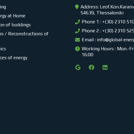
ing
Address: Leof.Kon.Karama
54639, Thessaloniki
ergy at Home
Phone 1 : +(30) 2310 51
on of buildings
Phone 2 : +(30) 2310 52
s / Reconstructions of
Email :
info@global-ener
ics
Working Hours : Mon.-Fri.
16:00
ces of energy