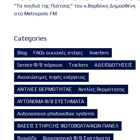
“Τα παιδιά της Πιάτσας” του κ.Βαρδάκη Δημοσθένη
στο Metropolis FM
Categories
Blog
FAQs οικιακές στέγες
Inverters
Service Φ/Β πάρκων
Trackers
ΑΔΕΙΟΔΟΤΗΣΕΙΣ
Ανανεώσιμες πηγές ενέργειας
ΑΝΤΛΙΕΣ ΘΕΡΜΟΤΗΤΑΣ
Αντλίες θερμότητας
ΑΥΤΟΝΟΜΑ Φ/Β ΣΥΣΤΗΜΑΤΑ
Autonomous photovoltaic systems
ΒΑΣΕΙΣ ΣΤΗΡΙΞΗΣ ΦΩΤΟΒΟΛΤΑΪΚΩΝ ΠΑΝΕΛ
Βιομάζα
Βιομηχανικά Φ/Β Συστήματα