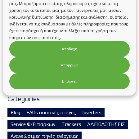
μας. Μοιραζόμαστε επίσης πληροφορίες σχετικά με τη
Official extensions of the deadlines for completing
χρήση του ιστότοπού μας με τους συνεργάτες μας μέσων
Savings programs
κοινωνικής δικτύωσης, διαφήμισης και ανάλυσης, οι οποίοι
Corporate souvlaki party!
ενδέχεται να τις συνδυάσουν με άλλες πληροφορίες που τους
Η εταιρεία μας συμμετέχει στη Διεθνή Έκθεση για
έχετε παράσχει ή που έχουν συλλέξει από τη χρήση των
την Πράσινη και Έξυπνη Ενέργεια Renewable
υπηρεσιών τους από εσάς.
EnergyTech στο Διεθνές Εκθεσιακό Κέντρο
Αποδοχή
Θεσσαλονίκης
Συνέντευξη της Υπεύθυνης της εταιρείας
Απόρριψη
κας.Κυριακίδου Κατερίνας στη ραδιοφωνική
εκπομπή “Τα παιδιά της Πιάτσας” του κ.Βαρδάκη
Δημοσθένη στο Metropolis FM
Επιλογές
Categories
Blog
FAQs οικιακές στέγες
Inverters
Service Φ/Β πάρκων
Trackers
ΑΔΕΙΟΔΟΤΗΣΕΙΣ
Ανανεώσιμες πηγές ενέργειας