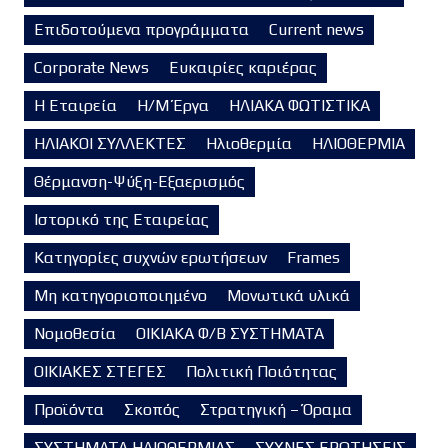
Επιδοτούμενα προγράμματα
Current news
Corporate News
Ευκαιρίες καριέρας
Η Εταιρεία
Η/Μ Έργα
ΗΛΙΑΚΑ ΦΩΤΙΣΤΙΚΑ
ΗΛΙΑΚΟΙ ΣΥΛΛΕΚΤΕΣ
Ηλιοθερμία
ΗΛΙΟΘΕΡΜΙΑ
Θέρμανση-Ψύξη-Εξαερισμός
Ιστορικό της Εταιρείας
Κατηγορίες συχνών ερωτήσεων
Frames
Μη κατηγοριοποιημένο
Μονωτικά υλικά
Νομοθεσία
ΟΙΚΙΑΚΑ Φ/Β ΣΥΣΤΗΜΑΤΑ
ΟΙΚΙΑΚΕΣ ΣΤΕΓΕΣ
Πολιτική Ποιότητας
Προϊόντα
Σκοπός
Στρατηγική – Όραμα
ΣΥΣΤΗΜΑΤΑ ΗΛΙΟΘΕΡΜΙΑΣ
ΣΥΧΝΕΣ ΕΡΩΤΗΣΕΙΣ