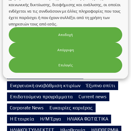
κοινωνικής δικτύωσης, διαφήμισης και ανάλυσης, οι οποίοι
Autonomous photovoltaic systems
ενδέχεται να τις συνδυάσουν με άλλες πληροφορίες που τους
έχετε παράσχει ή που έχουν συλλέξει από τη χρήση των
ΒΑΣΕΙΣ ΣΤΗΡΙΞΗΣ ΦΩΤΟΒΟΛΤΑΪΚΩΝ ΠΑΝΕΛ
υπηρεσιών τους από εσάς.
Βιομάζα
Βιομηχανικά Φ/Β Συστήματα
Αποδοχή
ΓΕΩΘΕΡΜΙΑ
Απόρριψη
ΔΙΑΣΥΝΔΕΔΕΜΕΝΑ Φ/Β ΣΥΣΤΗΜΑΤΑ
Διασυνδεδεμένα φωτοβολταϊκά συστήματα
Επιλογές
Ενεργειακή αναβάθμιση κτιρίων
Ενεργειακή αναβάθμιση κτιρίων
Έξυπνο σπίτι
Επιδοτούμενα προγράμματα
Current news
Corporate News
Ευκαιρίες καριέρας
Η Εταιρεία
Η/Μ Έργα
ΗΛΙΑΚΑ ΦΩΤΙΣΤΙΚΑ
ΗΛΙΑΚΟΙ ΣΥΛΛΕΚΤΕΣ
Ηλιοθερμία
ΗΛΙΟΘΕΡΜΙΑ