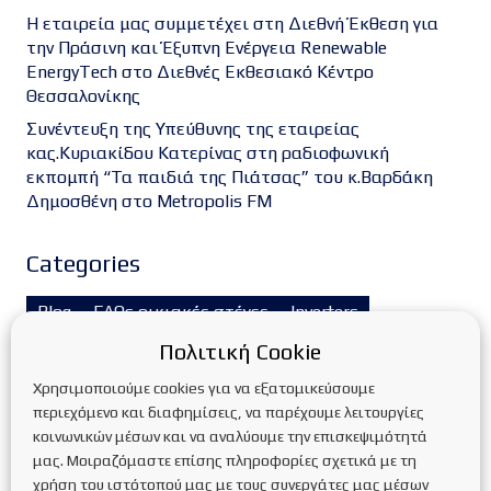
Η εταιρεία μας συμμετέχει στη Διεθνή Έκθεση για
την Πράσινη και Έξυπνη Ενέργεια Renewable
EnergyTech στο Διεθνές Εκθεσιακό Κέντρο
Θεσσαλονίκης
Συνέντευξη της Υπεύθυνης της εταιρείας
κας.Κυριακίδου Κατερίνας στη ραδιοφωνική
εκπομπή “Τα παιδιά της Πιάτσας” του κ.Βαρδάκη
Δημοσθένη στο Metropolis FM
Categories
Blog
FAQs οικιακές στέγες
Inverters
Πολιτική Cookie
Service Φ/Β πάρκων
Trackers
ΑΔΕΙΟΔΟΤΗΣΕΙΣ
Χρησιμοποιούμε cookies για να εξατομικεύσουμε
Ανανεώσιμες πηγές ενέργειας
περιεχόμενο και διαφημίσεις, να παρέχουμε λειτουργίες
ΑΝΤΛΙΕΣ ΘΕΡΜΟΤΗΤΑΣ
Αντλίες θερμότητας
κοινωνικών μέσων και να αναλύουμε την επισκεψιμότητά
μας. Μοιραζόμαστε επίσης πληροφορίες σχετικά με τη
ΑΥΤΟΝΟΜΑ Φ/Β ΣΥΣΤΗΜΑΤΑ
χρήση του ιστότοπού μας με τους συνεργάτες μας μέσων