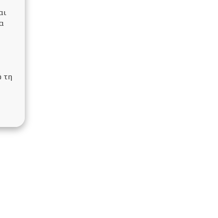
αι
να
ό τη