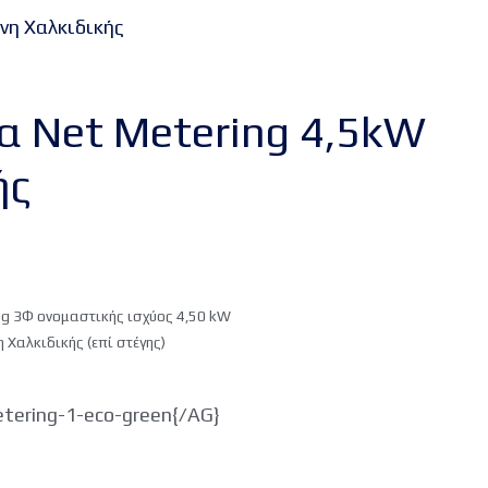
νη Χαλκιδικής
 Net Metering 4,5kW
ής
g 3Φ ονομαστικής ισχύος 4,50 kW
 Χαλκιδικής (επί στέγης)
tering-1-eco-green{/AG}