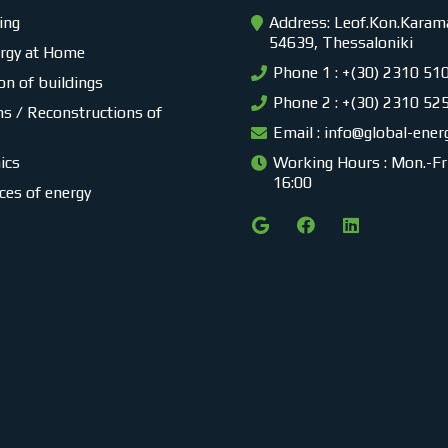
ing
Address: Leof.Kon.Karama
54639, Thessaloniki
ergy at Home
Phone 1 : +(30) 2310 51
on of buildings
Phone 2 : +(30) 2310 52
s / Reconstructions of
Email :
info@global-ener
ics
Working Hours : Mon.-Fri.
16:00
ces of energy