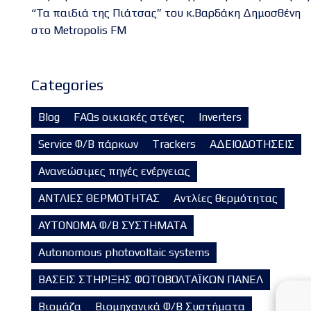
“Τα παιδιά της Πιάτσας” του κ.Βαρδάκη Δημοσθένη
στο Metropolis FM
Categories
Blog
FAQs οικιακές στέγες
Inverters
Service Φ/Β πάρκων
Trackers
ΑΔΕΙΟΔΟΤΗΣΕΙΣ
Ανανεώσιμες πηγές ενέργειας
ΑΝΤΛΙΕΣ ΘΕΡΜΟΤΗΤΑΣ
Αντλίες θερμότητας
ΑΥΤΟΝΟΜΑ Φ/Β ΣΥΣΤΗΜΑΤΑ
Autonomous photovoltaic systems
ΒΑΣΕΙΣ ΣΤΗΡΙΞΗΣ ΦΩΤΟΒΟΛΤΑΪΚΩΝ ΠΑΝΕΛ
Βιομάζα
Βιομηχανικά Φ/Β Συστήματα