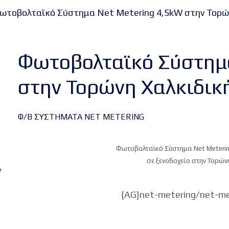
ωτοβολταϊκό Σύστημα Net Metering 4,5kW στην Τορώ
Φωτοβολταϊκό Σύστημα
στην Τορώνη Χαλκιδικ
Φ/Β ΣΥΣΤΗΜΑΤΑ NET METERING
Φωτοβολταϊκό Σύστημα Net Meterin
σε ξενοδοχείο στην Τορώνη
ν
{AG}net-metering/net-me