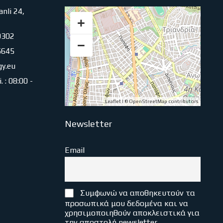
nli 24,
+
0302
−
5645
gy.eu
 : 08:00 -
Leaflet
| ©
OpenStreetMap
contributors
Newsletter
Email
Συμφωνώ να αποθηκευτούν τα
προσωπικά μου δεδομένα και να
χρησιμοποιηθούν αποκλειστικά για
την αποστολή newsletter