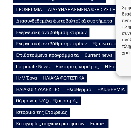
Χρη
ΓΕΩΘΕΡΜΙΑ
ΔΙΑΣΥΝΔΕΔΕΜΕΝΑ Φ/Β ΣΥΣΤΗΜΑΤΑ
δια
ανα
Διασυνδεδεμένα φωτοβολταϊκά συστήματα
πλη
Ενεργειακή αναβάθμιση κτιρίων
συν
ανάλ
Ενεργειακή αναβάθμιση κτιρίων
Έξυπνο σπίτι
πλη
χρή
Επιδοτούμενα προγράμματα
Current news
Corporate News
Ευκαιρίες καριέρας
Η Εταιρεία
Η/Μ Έργα
ΗΛΙΑΚΑ ΦΩΤΙΣΤΙΚΑ
ΗΛΙΑΚΟΙ ΣΥΛΛΕΚΤΕΣ
Ηλιοθερμία
ΗΛΙΟΘΕΡΜΙΑ
Θέρμανση-Ψύξη-Εξαερισμός
Ιστορικό της Εταιρείας
Κατηγορίες συχνών ερωτήσεων
Frames