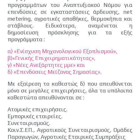
προγραμμάτων του Αναπτυξιακού Νόμου για
επενδύσεις σε εγκαταστάσεις άρδευσης, net
metering, αγροτικές αποθήκες, θερμοκήπια και
στάβλους. Ειδικότερα, αναμένεται η
δημοσίευση πρόσκλησης για τα εξής
προγράµµατα :
α) «Ενίσχυση Μηχανολογικού Εξοπλισµού»,
β)«Γενικής Επιχειρηµατικότητας»,
γ) «Νέες Ανεξάρτητες µµε» και
δ) «Επενδύσεις Μείζονος Σηµασίας».
Με εξαίρεση το καθεστώς δ) που απευθύνεται
µόνο σε μεγάλες επιχειρήσεις, όλα τα υπόλοιπα
καθεστώτα απευθύνονται σε :
Ατοµικές επιχειρήσεις.
Eµπορικές εταιρείες.
Συνεταιρισµούς.
Κοιν.Σ.ΕΠ., Αγροτικούς Συνεταιρισµούς, Οµάδες
Παραγωγών, Αγροτικές Εταιρικές Συµπράξεις