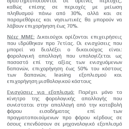
δραστηριοποιούνται σε ορεινές περιοχές,
καθώς επίσης σε περιοχές µε µείωση
πληθυσµού πάνω από 30%, αλλά και σε
παραµεθόριες και νησιωτικές θα µπορούν να
λάβουν επιχορήγηση έως 70%.
Νέες ΜΜΕ:
∆ικαιούχοι ορίζονται επιχειρήσεις
που ιδρύθηκαν προ 7ετίας. Οι ενισχύσεις που
µπορεί να διαλέξει ο δικαιούχος είναι:
φορολογική απαλλαγή που υπολογίζεται ως
ποσοστό επί της αξίας των ενισχυόµενων
δαπανών, επιχορήγηση έως 50% του κόστους
των δαπανών, leasing εξοπλισµού και
επιχορήγηση µισθολογικού κόστους
Ενισχύσεις για εξοπλισµό:
Παρέχει µόνο το
κίνητρο της φορολογικής απαλλαγής που
συνίσταται στην απαλλαγή από την καταβολή
φόρου εισοδήµατος επί των
πραγµατοποιούµενων προ φόρου κέρδους σε
όσους επενδύσουν σε µηχανολογικό εξοπλισµό