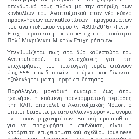
επενδυτικό τους πλάνο με την στήριξη των
κονδυλίων του Αναπτυξιακού στον νέο κύκλο
προσκλήσεων των καθεστώτων – προγραµµάτων
του αναπτυξιακού νόµου (ν. 4399/2016) «Γενική
Επιχειρηµατικότητα» και «Επιχειρηµατικότητα
Πολύ Μικρών και Μικρών Επιχειρήσεων».
Υπενθυμίζεται πως στα δύο καθεστώτα του
Αναπτυξιακού, οι ενισχύσεις για τις
επιχειρήσεις του πρωτογενή τοµέα φτάνουν
έως 55% των δαπανών του έργου και δίνονται
εξολοκλήρου µε τη µορφή επιδότησης
Παράλληλα, μοναδική ευκαιρία έως ότου
ξεκινήσει η επόμενη προγραμματική περίοδος
της ΚΑΠ, αποτελεί ο Αναπτυξιακός Νόμος, ο
οποίος διαθέτει μεταξύ άλλων «χώρο» για αγορά
αγροτικών μηχανημάτων. Βασική προϋπόθεση
για να προχωρήσει η επένδυση, είναι η
κατάρτιση επιχειρηματικού σχεδίου (business
plain) που λειτουργεί ως διαπιστευτήριο