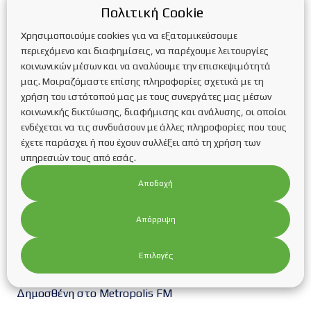
Πολιτική Cookie
πηγη.4green
Χρησιμοποιούμε cookies για να εξατομικεύσουμε
Πρόσφατα άρθρα
περιεχόμενο και διαφημίσεις, να παρέχουμε λειτουργίες
κοινωνικών μέσων και να αναλύουμε την επισκεψιμότητά
Νέα παράταση της προθεσμίας υποβολής των
μας. Μοιραζόμαστε επίσης πληροφορίες σχετικά με τη
αιτήσεων χρηματοδότησης στο πρόγραμμα
χρήση του ιστότοπού μας με τους συνεργάτες μας μέσων
“ΣΥΣΤΗΜΑΤΑ ΑΠΟΘΗΚΕΥΣΗΣ ΣΕ ΕΠΙΧΕΙΡΗΣΕΙΣ”
κοινωνικής δικτύωσης, διαφήμισης και ανάλυσης, οι οποίοι
Επίσημες παρατάσεις των προθεσμιών
ενδέχεται να τις συνδυάσουν με άλλες πληροφορίες που τους
ολοκλήρωσης προγραμμάτων Εξοικονόμησης
έχετε παράσχει ή που έχουν συλλέξει από τη χρήση των
υπηρεσιών τους από εσάς.
Εταιρικό souvlaki party!
Η εταιρεία μας συμμετέχει στη Διεθνή Έκθεση για
Αποδοχή
την Πράσινη και Έξυπνη Ενέργεια Renewable
EnergyTech στο Διεθνές Εκθεσιακό Κέντρο
Απόρριψη
Θεσσαλονίκης
Συνέντευξη της Υπεύθυνης της εταιρείας
Επιλογές
κας.Κυριακίδου Κατερίνας στη ραδιοφωνική
εκπομπή “Τα παιδιά της Πιάτσας” του κ.Βαρδάκη
Δημοσθένη στο Metropolis FM