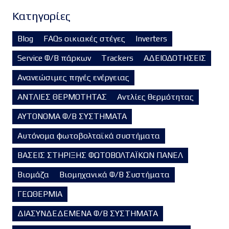
Kατηγορίες
Blog
FAQs οικιακές στέγες
Inverters
Service Φ/Β πάρκων
Trackers
ΑΔΕΙΟΔΟΤΗΣΕΙΣ
Ανανεώσιμες πηγές ενέργειας
ΑΝΤΛΙΕΣ ΘΕΡΜΟΤΗΤΑΣ
Αντλίες θερμότητας
ΑΥΤΟΝΟΜΑ Φ/Β ΣΥΣΤΗΜΑΤΑ
Αυτόνομα φωτοβολταϊκά συστήματα
ΒΑΣΕΙΣ ΣΤΗΡΙΞΗΣ ΦΩΤΟΒΟΛΤΑΪΚΩΝ ΠΑΝΕΛ
Βιομάζα
Βιομηχανικά Φ/Β Συστήματα
ΓΕΩΘΕΡΜΙΑ
ΔΙΑΣΥΝΔΕΔΕΜΕΝΑ Φ/Β ΣΥΣΤΗΜΑΤΑ