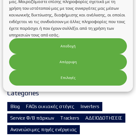
Official extensions of the deadlines for completing
μας. Μοιραζόμαστε επίσης πληροφορίες σχετικά με τη
Savings programs
χρήση του ιστότοπού μας με τους συνεργάτες μας μέσων
κοινωνικής δικτύωσης, διαφήμισης και ανάλυσης, οι οποίοι
Corporate souvlaki party!
ενδέχεται να τις συνδυάσουν με άλλες πληροφορίες που τους
Η εταιρεία μας συμμετέχει στη Διεθνή Έκθεση για
έχετε παράσχει ή που έχουν συλλέξει από τη χρήση των
την Πράσινη και Έξυπνη Ενέργεια Renewable
υπηρεσιών τους από εσάς.
EnergyTech στο Διεθνές Εκθεσιακό Κέντρο
Θεσσαλονίκης
Αποδοχή
Συνέντευξη της Υπεύθυνης της εταιρείας
κας.Κυριακίδου Κατερίνας στη ραδιοφωνική
Απόρριψη
εκπομπή “Τα παιδιά της Πιάτσας” του κ.Βαρδάκη
Δημοσθένη στο Metropolis FM
Επιλογές
Categories
Blog
FAQs οικιακές στέγες
Inverters
Service Φ/Β πάρκων
Trackers
ΑΔΕΙΟΔΟΤΗΣΕΙΣ
Ανανεώσιμες πηγές ενέργειας