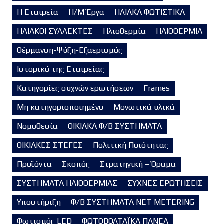
Η Εταιρεία
Η/Μ Έργα
ΗΛΙΑΚΑ ΦΩΤΙΣΤΙΚΑ
ΗΛΙΑΚΟΙ ΣΥΛΛΕΚΤΕΣ
Ηλιοθερμία
ΗΛΙΟΘΕΡΜΙΑ
Θέρμανση-Ψύξη-Εξαερισμός
Ιστορικό της Εταιρείας
Κατηγορίες συχνών ερωτήσεων
Frames
Μη κατηγοριοποιημένο
Μονωτικά υλικά
Νομοθεσία
ΟΙΚΙΑΚΑ Φ/Β ΣΥΣΤΗΜΑΤΑ
ΟΙΚΙΑΚΕΣ ΣΤΕΓΕΣ
Πολιτική Ποιότητας
Προϊόντα
Σκοπός
Στρατηγική – Όραμα
ΣΥΣΤΗΜΑΤΑ ΗΛΙΟΘΕΡΜΙΑΣ
ΣΥΧΝΕΣ ΕΡΩΤΗΣΕΙΣ
Υποστήριξη
Φ/Β ΣΥΣΤΗΜΑΤΑ NET METERING
Φωτισμός LED
ΦΩΤΟΒΟΛΤΑΪΚΑ ΠΑΝΕΛ