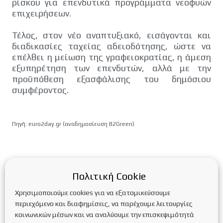
ρίσκου για επενδυτικά προγράμματα νεοφυών
επιχειρήσεων.
Τέλος, στον νέο αναπτυξιακό, εισάγονται και
διαδικασίες ταχείας αδειοδότησης, ώστε να
επέλθει η μείωση της γραφειοκρατίας, η άμεση
εξυπηρέτηση των επενδυτών, αλλά με την
προϋπόθεση εξασφάλισης του δημόσιου
συμφέροντος.
Πηγή: euro2day.gr (αναδημοσίευση B2Green)
Recent Posts
Πολιτική Cookie
New extension of the deadline for submitting funding
Χρησιμοποιούμε cookies για να εξατομικεύσουμε
applications in the “STORAGE SYSTEMS IN BUSINESS”
περιεχόμενο και διαφημίσεις, να παρέχουμε λειτουργίες
program
κοινωνικών μέσων και να αναλύουμε την επισκεψιμότητά