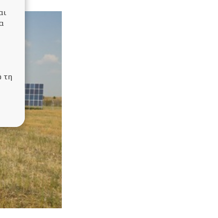
αι
να
ό τη