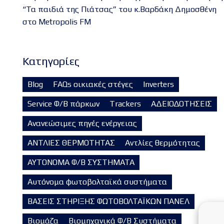
“Τα παιδιά της Πιάτσας” του κ.Βαρδάκη Δημοσθένη
στο Metropolis FM
Kατηγορίες
Blog
FAQs οικιακές στέγες
Inverters
Service Φ/Β πάρκων
Trackers
ΑΔΕΙΟΔΟΤΗΣΕΙΣ
Ανανεώσιμες πηγές ενέργειας
ΑΝΤΛΙΕΣ ΘΕΡΜΟΤΗΤΑΣ
Αντλίες θερμότητας
ΑΥΤΟΝΟΜΑ Φ/Β ΣΥΣΤΗΜΑΤΑ
Αυτόνομα φωτοβολταϊκά συστήματα
ΒΑΣΕΙΣ ΣΤΗΡΙΞΗΣ ΦΩΤΟΒΟΛΤΑΪΚΩΝ ΠΑΝΕΛ
Βιομάζα
Βιομηχανικά Φ/Β Συστήματα