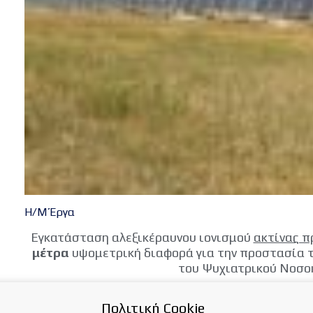
Η/Μ Έργα
Εγκατάσταση αλεξικέραυνου ιονισμού
ακτίνας π
μέτρα
υψομετρική διαφορά για την προστασία τ
του Ψυχιατρικού Νοσο
{AG}hm/hm_1{/AG}
Πολιτική Cookie