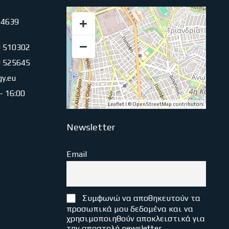
+
54639
−
0 510302
0 525645
gy.eu
 – 16:00
Leaflet
| ©
OpenStreetMap
contributors
Newsletter
Email
Συμφωνώ να αποθηκευτούν τα
προσωπικά μου δεδομένα και να
χρησιμοποιηθούν αποκλειστικά για
την αποστολή newsletter