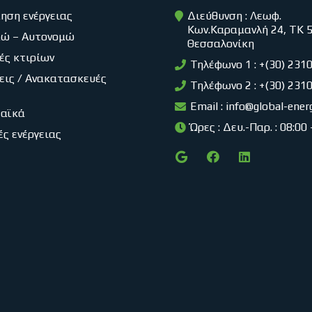
ηση ενέργειας
Διεύθυνση : Λεωφ.
Κων.Καραμανλή 24, ΤΚ 
μώ – Αυτονομώ
Θεσσαλονίκη
ές κτιρίων
Τηλέφωνο 1 : +(30) 231
εις / Ανακατασκευές
Τηλέφωνο 2 : +(30) 231
Email :
info@global-ener
αϊκά
Ώρες : Δευ.-Παρ. : 08:00
ές ενέργειας