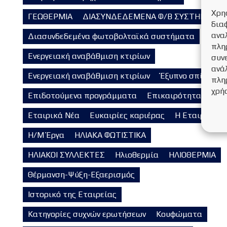
Χρη
ΓΕΩΘΕΡΜΙΑ
ΔΙΑΣΥΝΔΕΔΕΜΕΝΑ Φ/Β ΣΥΣΤΗΜΑΤΑ
δια
ανα
Διασυνδεδεμένα φωτοβολταϊκά συστήματα
πλη
Ενεργειακή αναβάθμιση κτιρίων
συν
ανάλ
Ενεργειακή αναβάθμιση κτιρίων
Έξυπνο σπίτι
πλη
χρή
Επιδοτούμενα προγράμματα
Επικαιρότητα
Εταιρικά Νέα
Ευκαιρίες καριέρας
Η Εταιρεία
Η/Μ Έργα
ΗΛΙΑΚΑ ΦΩΤΙΣΤΙΚΑ
ΗΛΙΑΚΟΙ ΣΥΛΛΕΚΤΕΣ
Ηλιοθερμία
ΗΛΙΟΘΕΡΜΙΑ
Θέρμανση-Ψύξη-Εξαερισμός
Ιστορικό της Εταιρείας
Κατηγορίες συχνών ερωτήσεων
Κουφώματα