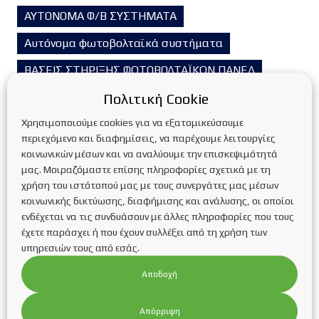
ΑΥΤΟΝΟΜΑ Φ/Β ΣΥΣΤΗΜΑΤΑ
Αυτόνομα φωτοβολταϊκά συστήματα
ΒΑΣΕΙΣ ΣΤΗΡΙΞΗΣ ΦΩΤΟΒΟΛΤΑΪΚΩΝ ΠΑΝΕΛ
Βιομάζα
Βιομηχανικά Φ/Β Συστήματα
Πολιτική Cookie
Χρησιμοποιούμε cookies για να εξατομικεύσουμε
ΓΕΩΘΕΡΜΙΑ
περιεχόμενο και διαφημίσεις, να παρέχουμε λειτουργίες
ΔΙΑΣΥΝΔΕΔΕΜΕΝΑ Φ/Β ΣΥΣΤΗΜΑΤΑ
κοινωνικών μέσων και να αναλύουμε την επισκεψιμότητά
μας. Μοιραζόμαστε επίσης πληροφορίες σχετικά με τη
Διασυνδεδεμένα φωτοβολταϊκά συστήματα
χρήση του ιστότοπού μας με τους συνεργάτες μας μέσων
κοινωνικής δικτύωσης, διαφήμισης και ανάλυσης, οι οποίοι
Ενεργειακή αναβάθμιση κτιρίων
ενδέχεται να τις συνδυάσουν με άλλες πληροφορίες που τους
Ενεργειακή αναβάθμιση κτιρίων
Έξυπνο σπίτι
έχετε παράσχει ή που έχουν συλλέξει από τη χρήση των
υπηρεσιών τους από εσάς.
Επιδοτούμενα προγράμματα
Επικαιρότητα
Αποδοχή
Εταιρικά Νέα
Ευκαιρίες καριέρας
Η Εταιρεία
Απόρριψη
Η/Μ Έργα
ΗΛΙΑΚΑ ΦΩΤΙΣΤΙΚΑ