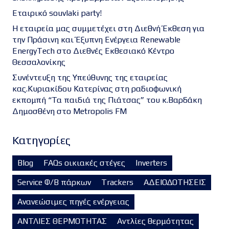
Εταιρικό souvlaki party!
Η εταιρεία μας συμμετέχει στη Διεθνή Έκθεση για
την Πράσινη και Έξυπνη Ενέργεια Renewable
EnergyTech στο Διεθνές Εκθεσιακό Κέντρο
Θεσσαλονίκης
Συνέντευξη της Υπεύθυνης της εταιρείας
κας.Κυριακίδου Κατερίνας στη ραδιοφωνική
εκπομπή “Τα παιδιά της Πιάτσας” του κ.Βαρδάκη
Δημοσθένη στο Metropolis FM
Kατηγορίες
Blog
FAQs οικιακές στέγες
Inverters
Service Φ/Β πάρκων
Trackers
ΑΔΕΙΟΔΟΤΗΣΕΙΣ
Ανανεώσιμες πηγές ενέργειας
ΑΝΤΛΙΕΣ ΘΕΡΜΟΤΗΤΑΣ
Αντλίες θερμότητας