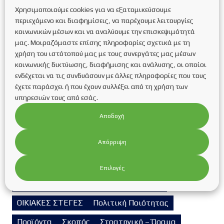
Χρησιμοποιούμε cookies για να εξατομικεύσουμε
Ενεργειακή αναβάθμιση κτιρίων
Έξυπνο σπίτι
περιεχόμενο και διαφημίσεις, να παρέχουμε λειτουργίες
Επιδοτούμενα προγράμματα
Επικαιρότητα
κοινωνικών μέσων και να αναλύουμε την επισκεψιμότητά
μας. Μοιραζόμαστε επίσης πληροφορίες σχετικά με τη
Εταιρικά Νέα
Ευκαιρίες καριέρας
Η Εταιρεία
χρήση του ιστότοπού μας με τους συνεργάτες μας μέσων
κοινωνικής δικτύωσης, διαφήμισης και ανάλυσης, οι οποίοι
Η/Μ Έργα
ΗΛΙΑΚΑ ΦΩΤΙΣΤΙΚΑ
ενδέχεται να τις συνδυάσουν με άλλες πληροφορίες που τους
έχετε παράσχει ή που έχουν συλλέξει από τη χρήση των
ΗΛΙΑΚΟΙ ΣΥΛΛΕΚΤΕΣ
Ηλιοθερμία
ΗΛΙΟΘΕΡΜΙΑ
υπηρεσιών τους από εσάς.
Θέρμανση-Ψύξη-Εξαερισμός
Αποδοχή
Ιστορικό της Εταιρείας
Απόρριψη
Κατηγορίες συχνών ερωτήσεων
Κουφώματα
Μη κατηγοριοποιημένο
Μονωτικά υλικά
Επιλογές
Νομοθεσία
ΟΙΚΙΑΚΑ Φ/Β ΣΥΣΤΗΜΑΤΑ
ΟΙΚΙΑΚΕΣ ΣΤΕΓΕΣ
Πολιτική Ποιότητας
Προϊόντα
Σκοπός
Στρατηγική – Όραμα