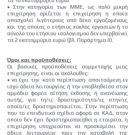
τα 10 εκατομμύρια ευρώ.
•
Στην κατηγορία των ΜΜΕ, ως πολύ μικρή
επιχείρηση ορίζεται η επιχείρηση η οποία
απασχολεί λιγότερους από δέκα εργαζομένους
και της οποίας ο ετήσιος κύκλος εργασιών ή το
σύνολο του ετήσιου ισολογισμού δεν υπερβαίνει
τα 2 εκατομμύρια ευρώ (βλ. Παράρτημα ΙΙ).
Όροι και προϋποθέσεις:
Οι βασικές προϋποθέσεις συμμετοχής μιας
επιχείρησης, είναι οι ακόλουθες:
•
να έχει την -κατά περίπτωση- απαιτούμενη εν
ισχύ άδεια λειτουργίας ή την υποβληθείσα στον
αρμόδιο φορέα αίτηση έκδοσης ή ανανέωσης
αυτής, για τη/ις δραστηριότητα/ες στην/ις
οποία/ες δραστηριοποιείται. Στην περίπτωση
που το επενδυτικό σχέδιο αφορά σε ΚΑΔ, στον
οποίο δεν έχει δραστηριοποιηθεί η εταιρεία, η
επιχείρηση υποχρεούται να προσκομίσει την
άδεια λειτουργίας πριν την καταβολή της