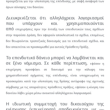
προορίζεται για την υλοποίηση της επένδυσης, με σαφή
αναφορά των
όρων σύναψης του δανείου.
Διευκρινίζεται ότι αλληλόχρεοι λογαριασμοί
που υπάρχουν και χρησιμοποιούνται
από
επιχειρήσεις πριν την ένταξη των επενδυτικών τους σχεδίων
στην παρούσα Δράση,
δεν αφορούν αποκλειστικά το σχέδιο, επομένως
δεν θεωρούνται τραπεζικός
δανεισμός για το επενδυτικό σχέδιο, και
δεν απαιτείται να προσκομισθεί για αυτούς
Πρόσθετη Πράξη.
Το επενδυτικό δάνειο μπορεί να λαμβάνεται και
σε ξένο νόμισμα. Σε κάθε περίπτωση,
εφόσον η
επιχείρηση προσφύγει σε δανεισμό για την κάλυψη του
χρηματοδοτικού
σχήματος της επένδυσης, είναι υποχρεωμένη να
προσκομίσει κατά την υλοποίηση της
δράσης αντίγραφο της σχετικής
σύμβασης με τις απαραίτητες πρόσθετες πράξεις,
εφόσον η κίνηση του
δανείου λάβει χώρα μέσω ανοικτού αλληλόχρεου λογαριασμού.
Η ιδιωτική συμμετοχή του δικαιούχου της
ενίσχυσης (επιχείρηση) αποδεικνύεται με
την