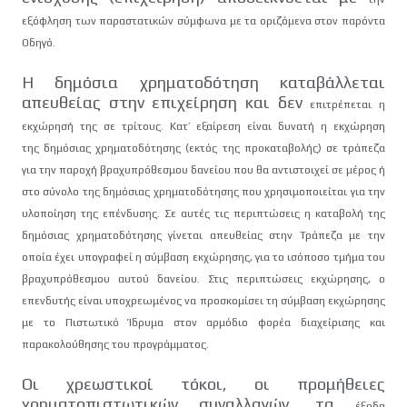
εξόφληση των παραστατικών σύμφωνα με τα οριζόμενα στον παρόντα
Οδηγό.
Η δημόσια χρηματοδότηση καταβάλλεται
απευθείας στην επιχείρηση και δεν
επιτρέπεται η
εκχώρησή της σε τρίτους. Κατ’ εξαίρεση είναι δυνατή η εκχώρηση
της
δημόσιας χρηματοδότησης (εκτός της προκαταβολής) σε τράπεζα
για την παροχή
βραχυπρόθεσμου δανείου που θα αντιστοιχεί σε μέρος ή
στο σύνολο της δημόσιας
χρηματοδότησης που χρησιμοποιείται για την
υλοποίηση της επένδυσης. Σε αυτές τις
περιπτώσεις η καταβολή της
δημόσιας χρηματοδότησης γίνεται απευθείας στην
Τράπεζα με την
οποία έχει υπογραφεί η σύμβαση εκχώρησης, για το ισόποσο τμήμα
του
βραχυπρόθεσμου αυτού δανείου. Στις περιπτώσεις εκχώρησης, ο
επενδυτής είναι
υποχρεωμένος να προσκομίσει τη σύμβαση εκχώρησης
με το Πιστωτικό Ίδρυμα στον
αρμόδιο φορέα διαχείρισης και
παρακολούθησης του προγράμματος.
Οι χρεωστικοί τόκοι, οι προμήθειες
χρηματοπιστωτικών συναλλαγών, τα
έξοδα