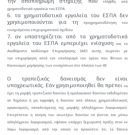
την αποπληρωμή στήριξης που
ελήφθη από
χρηματοδοτικά εργαλεία του ΕΣΠΑ.
6. τα χρηματοδοτικά εργαλεία του ΕΣΠΑ δεν
χρησιμοποιούνται για τη
προχρηματοδότηση του
ενισχυόμενου επιχειρηματικού σχεδίου.
7. αν υποστηρίζεται από τα χρηματοδοτικά
εργαλεία του ΕΣΠΑ εμπεριέχει ενίσχυση
και το
Ακαθάριστο Ισοδύναμο Επιχορήγησης (ΑΙΕ) αυτής σωρεύει με
την
επιχορήγηση κατά τον υπολογισμό του ορίου που θέτουν οι
Κανονισμοί
χορήγησης των ενισχύσεων στο πλαίσιο των ΧΕ.
Ο τραπεζικός δανεισμός δεν είναι
υποχρεωτικός. Εάν χρησιμοποιηθεί θα πρέπει
να
έχει τη μορφή τραπεζικού δανείου ή ομολογιακού δανείου εκδιδομένου
σε
δημόσια ή μη εγγραφή, ή δανείου από άλλους χρηματοδοτικούς
οργανισμούς,
αποκλειόμενης της μορφής αλληλόχρεου λογαριασμού.
Επιτρέπεται η κίνηση του
ανωτέρω δανείου να γίνεται και μέσω
αλληλόχρεου λογαριασμού, εφόσον υπάρχει
ξεχωριστή πράξη στον εν
λόγω λογαριασμό, από την οποία να προκύπτει
ότι το δάνειο