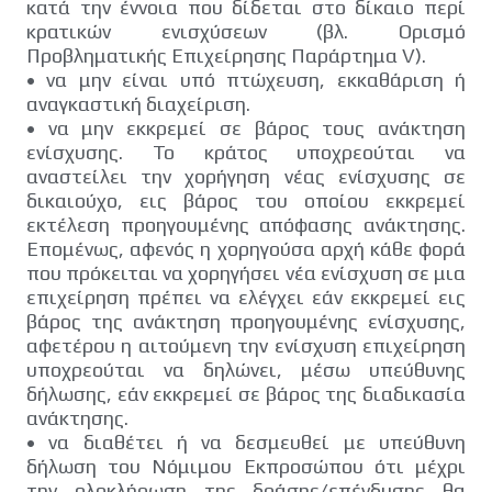
κατά την έννοια που δίδεται στο δίκαιο περί
κρατικών ενισχύσεων (βλ. Ορισμό
Προβληματικής Επιχείρησης Παράρτημα V).
•
να μην είναι υπό πτώχευση, εκκαθάριση ή
αναγκαστική διαχείριση.
•
να μην εκκρεμεί σε βάρος τους ανάκτηση
ενίσχυσης. Το κράτος υποχρεούται να
αναστείλει την χορήγηση νέας ενίσχυσης σε
δικαιούχο, εις βάρος του οποίου εκκρεμεί
εκτέλεση προηγουμένης απόφασης ανάκτησης.
Επομένως, αφενός η χορηγούσα αρχή κάθε φορά
που πρόκειται να χορηγήσει νέα ενίσχυση σε μια
επιχείρηση πρέπει να ελέγχει εάν εκκρεμεί εις
βάρος της ανάκτηση προηγουμένης ενίσχυσης,
αφετέρου η αιτούμενη την ενίσχυση επιχείρηση
υποχρεούται να δηλώνει, μέσω υπεύθυνης
δήλωσης, εάν εκκρεμεί σε βάρος της διαδικασία
ανάκτησης.
•
να διαθέτει ή να δεσμευθεί με υπεύθυνη
δήλωση του Νόμιμου Εκπροσώπου ότι μέχρι
την ολοκλήρωση της δράσης/επένδυσης θα