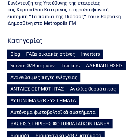
Συνέντευξη της Υπεύθυνης της εταιρείας
κας.Κυριακίδου Κατερίνας στη ραδιοφωνική
εκπομπή “Τα παιδιά της Πιάτσας” του κ.Βαρδάκη
Δημοσθένη στο Metropolis FM
Kατηγορίες
Blog
FAQs οικιακές στέγες
Inverters
Service Φ/Β πάρκων
Trackers
ΑΔΕΙΟΔΟΤΗΣΕΙΣ
Ανανεώσιμες πηγές ενέργειας
ΑΝΤΛΙΕΣ ΘΕΡΜΟΤΗΤΑΣ
Αντλίες θερμότητας
ΑΥΤΟΝΟΜΑ Φ/Β ΣΥΣΤΗΜΑΤΑ
Αυτόνομα φωτοβολταϊκά συστήματα
ΒΑΣΕΙΣ ΣΤΗΡΙΞΗΣ ΦΩΤΟΒΟΛΤΑΪΚΩΝ ΠΑΝΕΛ
Βιομάζα
Βιομηχανικά Φ/Β Συστήματα