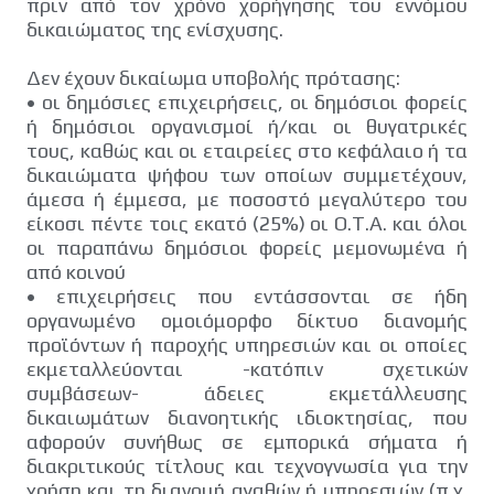
πριν από τον χρόνο χορήγησης του εννόμου
δικαιώματος της ενίσχυσης.
Δεν έχουν δικαίωμα υποβολής πρότασης:
•
οι δημόσιες επιχειρήσεις, οι δημόσιοι φορείς
ή δημόσιοι οργανισμοί ή/και οι θυγατρικές
τους, καθώς και οι εταιρείες στο κεφάλαιο ή τα
δικαιώματα ψήφου των οποίων συμμετέχουν,
άμεσα ή έμμεσα, με ποσοστό μεγαλύτερο του
είκοσι πέντε τοις εκατό (25%) οι Ο.Τ.Α. και όλοι
οι παραπάνω δημόσιοι φορείς μεμονωμένα ή
από κοινού
•
επιχειρήσεις που εντάσσονται σε ήδη
οργανωμένο ομοιόμορφο δίκτυο διανομής
προϊόντων ή παροχής υπηρεσιών και οι οποίες
εκμεταλλεύονται -κατόπιν σχετικών
συμβάσεων- άδειες εκμετάλλευσης
δικαιωμάτων διανοητικής ιδιοκτησίας, που
αφορούν συνήθως σε εμπορικά σήματα ή
διακριτικούς τίτλους και τεχνογνωσία για την
χρήση και τη διανομή αγαθών ή υπηρεσιών (π.χ.