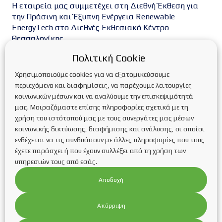
Η εταιρεία μας συμμετέχει στη Διεθνή Έκθεση για
την Πράσινη και Έξυπνη Ενέργεια Renewable
EnergyTech στο Διεθνές Εκθεσιακό Κέντρο
Θεσσαλονίκης
Συνέντευξη της Υπεύθυνης της εταιρείας
Πολιτική Cookie
κας.Κυριακίδου Κατερίνας στη ραδιοφωνική
εκπομπή “Τα παιδιά της Πιάτσας” του κ.Βαρδάκη
Χρησιμοποιούμε cookies για να εξατομικεύσουμε
Δημοσθένη στο Metropolis FM
περιεχόμενο και διαφημίσεις, να παρέχουμε λειτουργίες
κοινωνικών μέσων και να αναλύουμε την επισκεψιμότητά
μας. Μοιραζόμαστε επίσης πληροφορίες σχετικά με τη
Kατηγορίες
χρήση του ιστότοπού μας με τους συνεργάτες μας μέσων
κοινωνικής δικτύωσης, διαφήμισης και ανάλυσης, οι οποίοι
Blog
FAQs οικιακές στέγες
Inverters
ενδέχεται να τις συνδυάσουν με άλλες πληροφορίες που τους
έχετε παράσχει ή που έχουν συλλέξει από τη χρήση των
Service Φ/Β πάρκων
Trackers
ΑΔΕΙΟΔΟΤΗΣΕΙΣ
υπηρεσιών τους από εσάς.
Ανανεώσιμες πηγές ενέργειας
Αποδοχή
ΑΝΤΛΙΕΣ ΘΕΡΜΟΤΗΤΑΣ
Αντλίες θερμότητας
Απόρριψη
ΑΥΤΟΝΟΜΑ Φ/Β ΣΥΣΤΗΜΑΤΑ