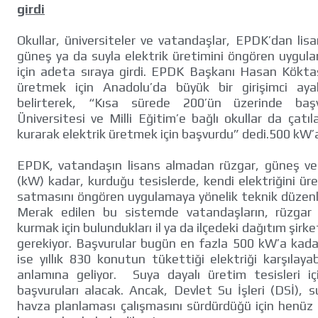
girdi
Okullar, üniversiteler ve vatandaşlar, EPDK’dan lis
güneş ya da suyla elektrik üretimini öngören uygu
için adeta sıraya girdi. EPDK Başkanı Hasan Köktaş,
üretmek için Anadolu’da büyük bir girişimci ay
belirterek, “Kısa sürede 200’ün üzerinde başv
Üniversitesi ve Milli Eğitim’e bağlı okullar da çatı
kurarak elektrik üretmek için başvurdu” dedi.500 kW’
EPDK, vatandaşın lisans almadan rüzgar, güneş ve
(kW) kadar, kurduğu tesislerde, kendi elektriğini üret
satmasını öngören uygulamaya yönelik teknik düzen
Merak edilen bu sistemde vatandaşların, rüzgar 
kurmak için bulundukları il ya da ilçedeki dağıtım şirk
gerekiyor. Başvurular bugün en fazla 500 kW’a kadar
ise yıllık 830 konutun tükettiği elektriği karşılaya
anlamına geliyor. Suya dayalı üretim tesisleri için
başvuruları alacak. Ancak, Devlet Su İşleri (DSİ), su
havza planlaması çalışmasını sürdürdüğü için henüz 