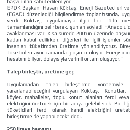
başvuruları kabul edilemiyor.
EPDK Başkanı Hasan Köktaş, Enerji Gazetecileri v
(EGAD) düzenlediği bilgilendirme toplantısında, uygu
verdi. Köktaş, uygulamayla ilgili her türlü me
tamamlandığını belirterek, şunları söyledi: “Anadolu’d
ayaklanması var. Kısa sürede 200’ün üzerinde başvur
kadarı kabul edilirken, diğerleri ile ilgili işlemler 
insanları tüketimden üretime yönlendiriyoruz. Birey
tüketicileri aynı zamanda girişimci oluyor. Enerjisini
hesabını biliyor, dolayısıyla verimli ortam oluşuyor.”
Talep birleştir, üretime geç
Uygulamadan talep birleştirme yöntemiyle t
yararlanabileceğini vurgulayan Köktaş, “Konutlar, iş
köyler, mahalleler, toplu konut alanları ferdi vey
elektriğini üretmek için bir araya gelebilecek. Bir diğ
tüketicileri ferdi olarak kendi elektriğini ürete
birleştirme de yapabilecek” dedi.
250 liraya başvuru