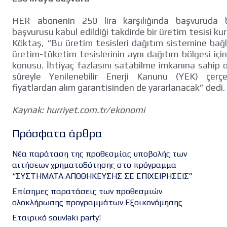
HER abonenin 250 lira karşılığında başvuruda b
başvurusu kabul edildiği takdirde bir üretim tesisi ku
Köktaş, “Bu üretim tesisleri dağıtım sistemine bağl
üretim-tüketim tesislerinin aynı dağıtım bölgesi içi
konusu. İhtiyaç fazlasını satabilme imkanına sahip ola
süreyle Yenilenebilir Enerji Kanunu (YEK) çerçe
fiyatlardan alım garantisinden de yararlanacak” dedi.
Kaynak: hurriyet.com.tr/ekonomi
Πρόσφατα άρθρα
Νέα παράταση της προθεσμίας υποβολής των
αιτήσεων χρηματοδότησης στο πρόγραμμα
“ΣΥΣΤΗΜΑΤΑ ΑΠΟΘΗΚΕΥΣΗΣ ΣΕ ΕΠΙΧΕΙΡΗΣΕΙΣ”
Επίσημες παρατάσεις των προθεσμιών
ολοκλήρωσης προγραμμάτων Εξοικονόμησης
Εταιρικό souvlaki party!