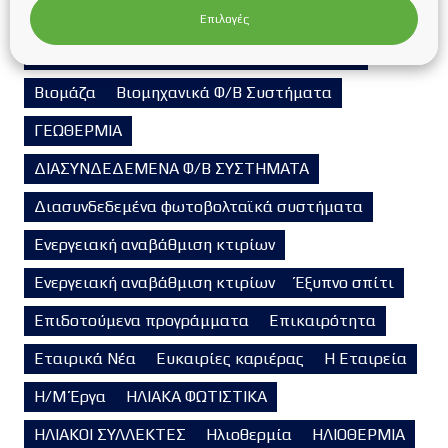
Αυτόνομα φωτοβολταϊκά συστήματα
Επιλογές
ΒΑΣΕΙΣ ΣΤΗΡΙΞΗΣ ΦΩΤΟΒΟΛΤΑΪΚΩΝ ΠΑΝΕΛ
Βιομάζα
Βιομηχανικά Φ/Β Συστήματα
ΓΕΩΘΕΡΜΙΑ
ΔΙΑΣΥΝΔΕΔΕΜΕΝΑ Φ/Β ΣΥΣΤΗΜΑΤΑ
Διασυνδεδεμένα φωτοβολταϊκά συστήματα
Ενεργειακή αναβάθμιση κτιρίων
Ενεργειακή αναβάθμιση κτιρίων
Έξυπνο σπίτι
Επιδοτούμενα προγράμματα
Επικαιρότητα
Εταιρικά Νέα
Ευκαιρίες καριέρας
Η Εταιρεία
Η/Μ Έργα
ΗΛΙΑΚΑ ΦΩΤΙΣΤΙΚΑ
ΗΛΙΑΚΟΙ ΣΥΛΛΕΚΤΕΣ
Ηλιοθερμία
ΗΛΙΟΘΕΡΜΙΑ