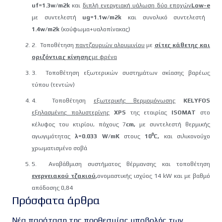
uf=1.3w/m2k
και
διπλή ενεργειακή υάλωση δύο εποχών
Low-e
με συντελεστή
ug=1.1w/m2k
και συνολικό συντελεστή
1.4w/m2k
(κούφωμα+υαλοπίνακας)
2. Τοποθέτηση
παντζουριών αλουμινίου
με
σίτες κάθετης και
οριζόντιας κίνησης
με φρένα
3. Τοποθέτηση εξωτερικών συστημάτων σκίασης βαρέως
τύπου (τεντών)
4. Τοποθέτηση
εξωτερικής θερμομόνωσης
KELYFOS
εξηλασμένης πολυστερίνης
X
PS
της εταιρίας
ISOMAT
στο
κέλυφος του κτιρίου, πάχους 7
cm,
με συντελεστή θερμικής
αγωγιμότητας
λ=0.033 W/mK
στους
10⁰C,
και σιλικονούχο
χρωματισμένο σοβά
5. Αναβάθμιση συστήματος θέρμανσης και τοποθέτηση
ενεργειακού τζακιού
,
ονομαστικής ισχύος 14 kW και με βαθμό
απόδοσης 0,84
Πρόσφατα άρθρα
Νέα παράταση της προθεσμίας υποβολής των