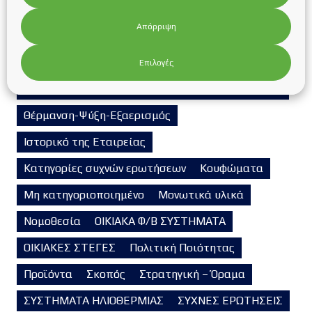
Επιδοτούμενα προγράμματα
Επικαιρότητα
Απόρριψη
Εταιρικά Νέα
Ευκαιρίες καριέρας
Η Εταιρεία
Η/Μ Έργα
ΗΛΙΑΚΑ ΦΩΤΙΣΤΙΚΑ
Επιλογές
ΗΛΙΑΚΟΙ ΣΥΛΛΕΚΤΕΣ
Ηλιοθερμία
ΗΛΙΟΘΕΡΜΙΑ
Θέρμανση-Ψύξη-Εξαερισμός
Ιστορικό της Εταιρείας
Κατηγορίες συχνών ερωτήσεων
Κουφώματα
Μη κατηγοριοποιημένο
Μονωτικά υλικά
Νομοθεσία
ΟΙΚΙΑΚΑ Φ/Β ΣΥΣΤΗΜΑΤΑ
ΟΙΚΙΑΚΕΣ ΣΤΕΓΕΣ
Πολιτική Ποιότητας
Προϊόντα
Σκοπός
Στρατηγική – Όραμα
ΣΥΣΤΗΜΑΤΑ ΗΛΙΟΘΕΡΜΙΑΣ
ΣΥΧΝΕΣ ΕΡΩΤΗΣΕΙΣ