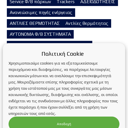
Service Φ/Β πάρκων
Trackers
ΑΔΕΙΟΔΟΤΗΣΕΙΣ
Ανανεώσιμες πηγές ενέργειας
ΑΝΤΛΙΕΣ ΘΕΡΜΟΤΗΤΑΣ
Αντλίες θερμότητας
ΑΥΤΟΝΟΜΑ Φ/Β ΣΥΣΤΗΜΑΤΑ
Αυτόνομα φωτοβολταϊκά συστήματα
Πολιτική Cookie
ΒΑΣΕΙΣ ΣΤΗΡΙΞΗΣ ΦΩΤΟΒΟΛΤΑΪΚΩΝ ΠΑΝΕΛ
Χρησιμοποιούμε cookies για να εξατομικεύσουμε
Βιομάζα
Βιομηχανικά Φ/Β Συστήματα
περιεχόμενο και διαφημίσεις, να παρέχουμε λειτουργίες
κοινωνικών μέσων και να αναλύουμε την επισκεψιμότητά
ΓΕΩΘΕΡΜΙΑ
μας. Μοιραζόμαστε επίσης πληροφορίες σχετικά με τη
ΔΙΑΣΥΝΔΕΔΕΜΕΝΑ Φ/Β ΣΥΣΤΗΜΑΤΑ
χρήση του ιστότοπού μας με τους συνεργάτες μας μέσων
κοινωνικής δικτύωσης, διαφήμισης και ανάλυσης, οι οποίοι
Διασυνδεδεμένα φωτοβολταϊκά συστήματα
ενδέχεται να τις συνδυάσουν με άλλες πληροφορίες που τους
έχετε παράσχει ή που έχουν συλλέξει από τη χρήση των
Ενεργειακή αναβάθμιση κτιρίων
υπηρεσιών τους από εσάς.
Ενεργειακή αναβάθμιση κτιρίων
Έξυπνο σπίτι
Αποδοχή