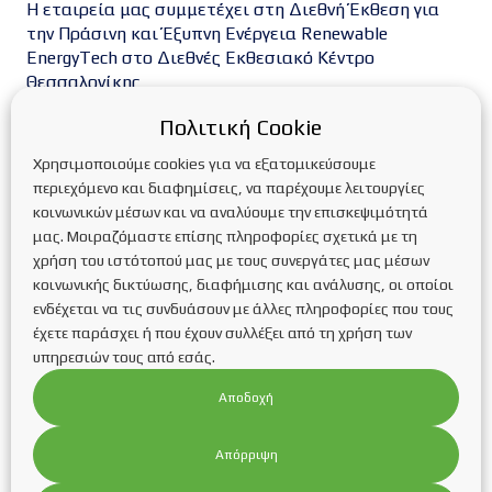
Η εταιρεία μας συμμετέχει στη Διεθνή Έκθεση για
την Πράσινη και Έξυπνη Ενέργεια Renewable
EnergyTech στο Διεθνές Εκθεσιακό Κέντρο
Θεσσαλονίκης
Συνέντευξη της Υπεύθυνης της εταιρείας
Πολιτική Cookie
κας.Κυριακίδου Κατερίνας στη ραδιοφωνική
εκπομπή “Τα παιδιά της Πιάτσας” του κ.Βαρδάκη
Χρησιμοποιούμε cookies για να εξατομικεύσουμε
Δημοσθένη στο Metropolis FM
περιεχόμενο και διαφημίσεις, να παρέχουμε λειτουργίες
κοινωνικών μέσων και να αναλύουμε την επισκεψιμότητά
μας. Μοιραζόμαστε επίσης πληροφορίες σχετικά με τη
Kατηγορίες
χρήση του ιστότοπού μας με τους συνεργάτες μας μέσων
κοινωνικής δικτύωσης, διαφήμισης και ανάλυσης, οι οποίοι
Blog
FAQs οικιακές στέγες
Inverters
ενδέχεται να τις συνδυάσουν με άλλες πληροφορίες που τους
έχετε παράσχει ή που έχουν συλλέξει από τη χρήση των
Service Φ/Β πάρκων
Trackers
ΑΔΕΙΟΔΟΤΗΣΕΙΣ
υπηρεσιών τους από εσάς.
Ανανεώσιμες πηγές ενέργειας
Αποδοχή
ΑΝΤΛΙΕΣ ΘΕΡΜΟΤΗΤΑΣ
Αντλίες θερμότητας
Απόρριψη
ΑΥΤΟΝΟΜΑ Φ/Β ΣΥΣΤΗΜΑΤΑ