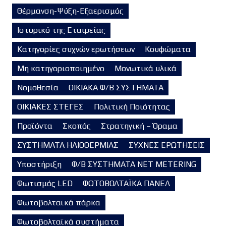
Θέρμανση-Ψύξη-Εξαερισμός
Ιστορικό της Εταιρείας
Κατηγορίες συχνών ερωτήσεων
Κουφώματα
Μη κατηγοριοποιημένο
Μονωτικά υλικά
Νομοθεσία
ΟΙΚΙΑΚΑ Φ/Β ΣΥΣΤΗΜΑΤΑ
ΟΙΚΙΑΚΕΣ ΣΤΕΓΕΣ
Πολιτική Ποιότητας
Προϊόντα
Σκοπός
Στρατηγική – Όραμα
ΣΥΣΤΗΜΑΤΑ ΗΛΙΟΘΕΡΜΙΑΣ
ΣΥΧΝΕΣ ΕΡΩΤΗΣΕΙΣ
Υποστήριξη
Φ/Β ΣΥΣΤΗΜΑΤΑ NET METERING
Φωτισμός LED
ΦΩΤΟΒΟΛΤΑΪΚΑ ΠΑΝΕΛ
Φωτοβολταϊκά πάρκα
Φωτοβολταϊκά συστήματα