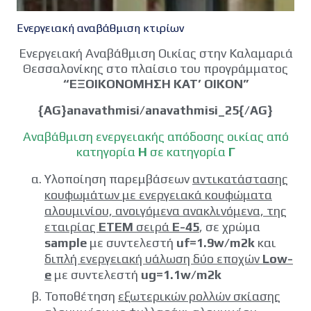
Ενεργειακή αναβάθμιση κτιρίων
Ενεργειακή Αναβάθμιση Οικίας στην Καλαμαριά
Θεσσαλονίκης στο πλαίσιο του προγράμματος
“ΕΞΟΙΚΟΝΟΜΗΣΗ ΚΑΤ’ ΟΙΚΟΝ”
{AG}anavathmisi/anavathmisi_25{/AG}
Αναβάθμιση ενεργειακής απόδοσης οικίας από
κατηγορία
Η
σε κατηγορία
Γ
Υλοποίηση παρεμβάσεων
αντικατάστασης
κουφωμάτων με ενεργειακά κουφώματα
αλουμινίου, ανοιγόμενα ανακλινόμενα, της
εταιρίας
ETEM
σειρά
E-45
, σε χρώμα
sample
με συντελεστή
uf=1.9w/m2k
και
διπλή ενεργειακή υάλωση δύο εποχών
Low-
e
με συντελεστή
ug=1.1w/m2k
Τοποθέτηση
εξωτερικών ρολλών σκίασης