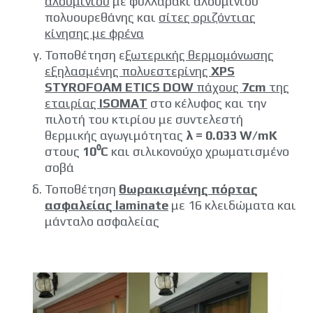
αλουμινίου
με φυλλαράκι αλουμινίου
πολυουρεθάνης και
σίτες οριζόντιας
κίνησης με φρένα
Τοποθέτηση ε
ξωτερικής θερμομόνωσης
εξηλασμένης πολυεστερίνης
XPS
STYROFOAM ETICS DOW
πάχους
7cm
της
εταιρίας
ISOMAT
στο κέλυφος και την
πιλοτή του κτιρίου με συντελεστή
θερμικής αγωγιμότητας
λ = 0.033 W/mK
στους
10
⁰
C
και σιλικονούχο χρωματισμένο
σοβά
Τοποθέτηση
θωρακισμένης πόρτας
ασφαλείας laminate
με 16 κλειδώματα και
μάνταλο ασφαλείας