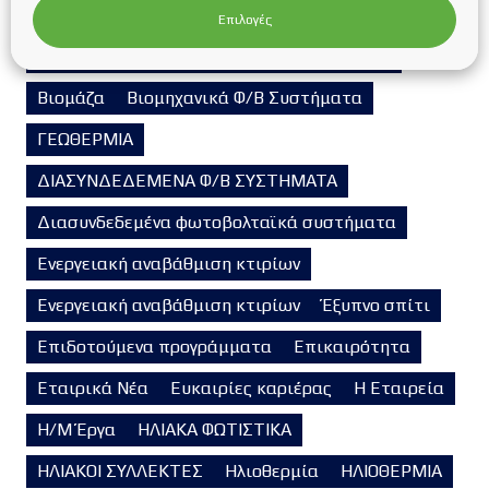
Αυτόνομα φωτοβολταϊκά συστήματα
Επιλογές
ΒΑΣΕΙΣ ΣΤΗΡΙΞΗΣ ΦΩΤΟΒΟΛΤΑΪΚΩΝ ΠΑΝΕΛ
Βιομάζα
Βιομηχανικά Φ/Β Συστήματα
ΓΕΩΘΕΡΜΙΑ
ΔΙΑΣΥΝΔΕΔΕΜΕΝΑ Φ/Β ΣΥΣΤΗΜΑΤΑ
Διασυνδεδεμένα φωτοβολταϊκά συστήματα
Ενεργειακή αναβάθμιση κτιρίων
Ενεργειακή αναβάθμιση κτιρίων
Έξυπνο σπίτι
Επιδοτούμενα προγράμματα
Επικαιρότητα
Εταιρικά Νέα
Ευκαιρίες καριέρας
Η Εταιρεία
Η/Μ Έργα
ΗΛΙΑΚΑ ΦΩΤΙΣΤΙΚΑ
ΗΛΙΑΚΟΙ ΣΥΛΛΕΚΤΕΣ
Ηλιοθερμία
ΗΛΙΟΘΕΡΜΙΑ