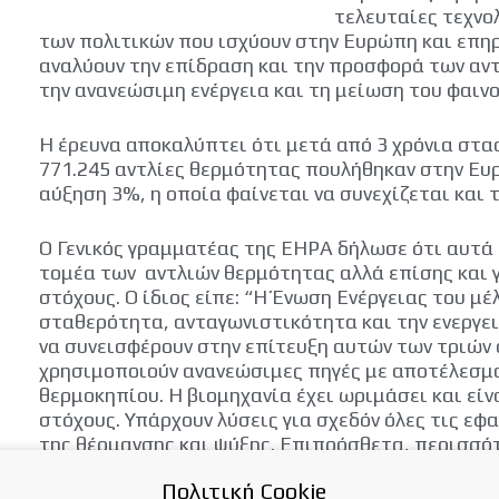
τελευταίες τεχνολ
των πολιτικών που ισχύουν στην Ευρώπη και επηρ
αναλύουν την επίδραση και την προσφορά των αντ
την ανανεώσιμη ενέργεια και τη μείωση του φαιν
Η έρευνα αποκαλύπτει ότι μετά από 3 χρόνια στα
771.245 αντλίες θερμότητας πουλήθηκαν στην Ευ
αύξηση 3%, η οποία φαίνεται να συνεχίζεται και
Ο Γενικός γραμματέας της EHPA δήλωσε ότι αυτά τ
τομέα των αντλιών θερμότητας αλλά επίσης και 
στόχους. Ο ίδιος είπε: “Η Ένωση Ενέργειας του μ
σταθερότητα, ανταγωνιστικότητα και την ενεργε
να συνεισφέρουν στην επίτευξη αυτών των τριών 
χρησιμοποιούν ανανεώσιμες πηγές με αποτέλεσμα
θερμοκηπίου. Η βιομηχανία έχει ωριμάσει και είν
στόχους. Υπάρχουν λύσεις για σχεδόν όλες τις εφ
της θέρμανσης και ψύξης. Επιπρόσθετα, περισσό
δημιουργία περισσότερων θέσεων εργασίας τοπικ
Πολιτική Cookie
για τις εισαγωγές ορυκτών καυσίμων. “