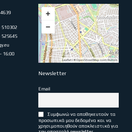
+
54639
−
0 510302
0 525645
gy.eu
 – 16:00
Leaflet
| ©
OpenStreetMap
contributors
Newsletter
Email
Συμφωνώ να αποθηκευτούν τα
προσωπικά μου δεδομένα και να
χρησιμοποιηθούν αποκλειστικά για
την αποστολή newsletter