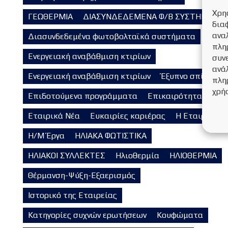
Χρη
ΓΕΩΘΕΡΜΙΑ
ΔΙΑΣΥΝΔΕΔΕΜΕΝΑ Φ/Β ΣΥΣΤΗΜΑΤΑ
δια
ανα
Διασυνδεδεμένα φωτοβολταϊκά συστήματα
πλη
Ενεργειακή αναβάθμιση κτιρίων
συν
ανάλ
Ενεργειακή αναβάθμιση κτιρίων
Έξυπνο σπίτι
πλη
χρή
Επιδοτούμενα προγράμματα
Επικαιρότητα
Εταιρικά Νέα
Ευκαιρίες καριέρας
Η Εταιρεία
Η/Μ Έργα
ΗΛΙΑΚΑ ΦΩΤΙΣΤΙΚΑ
ΗΛΙΑΚΟΙ ΣΥΛΛΕΚΤΕΣ
Ηλιοθερμία
ΗΛΙΟΘΕΡΜΙΑ
Θέρμανση-Ψύξη-Εξαερισμός
Ιστορικό της Εταιρείας
Κατηγορίες συχνών ερωτήσεων
Κουφώματα