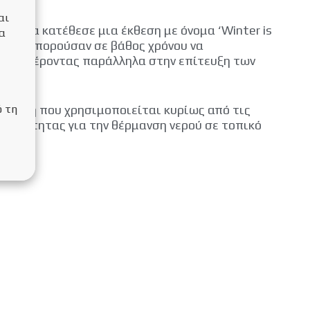
αι
σφατα κατέθεσε μια έκθεση με όνομα ‘Winter is
να
ας θα μπορούσαν σε βάθος χρόνου να
υνεισφέροντας παράλληλα στην επίτευξη των
 2030.
ό τη
 η πηγή που χρησιμοποιείται κυρίως από τις
 θερμότητας για την θέρμανση νερού σε τοπικό
ώ
.