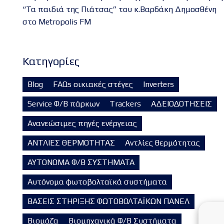
“Τα παιδιά της Πιάτσας” του κ.Βαρδάκη Δημοσθένη
στο Metropolis FM
Kατηγορίες
Blog
FAQs οικιακές στέγες
Inverters
Service Φ/Β πάρκων
Trackers
ΑΔΕΙΟΔΟΤΗΣΕΙΣ
Ανανεώσιμες πηγές ενέργειας
ΑΝΤΛΙΕΣ ΘΕΡΜΟΤΗΤΑΣ
Αντλίες θερμότητας
ΑΥΤΟΝΟΜΑ Φ/Β ΣΥΣΤΗΜΑΤΑ
Αυτόνομα φωτοβολταϊκά συστήματα
ΒΑΣΕΙΣ ΣΤΗΡΙΞΗΣ ΦΩΤΟΒΟΛΤΑΪΚΩΝ ΠΑΝΕΛ
Βιομάζα
Βιομηχανικά Φ/Β Συστήματα