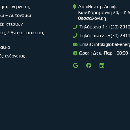
ηση ενέργειας
Διεύθυνση : Λεωφ.
Κων.Καραμανλή 24, ΤΚ 
μώ – Αυτονομώ
Θεσσαλονίκη
ές κτιρίων
Τηλέφωνο 1 : +(30) 231
εις / Ανακατασκευές
Τηλέφωνο 2 : +(30) 231
Email :
info@global-ener
αϊκά
Ώρες : Δευ.-Παρ. : 08:00
ές ενέργειας