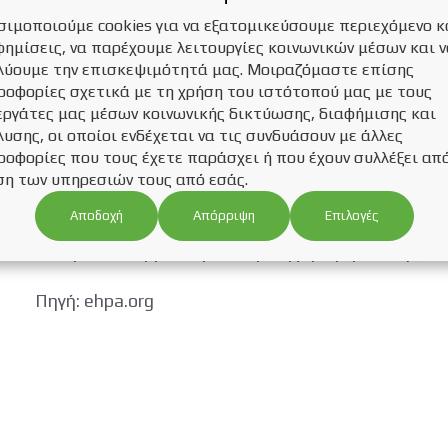
σιμοποιούμε cookies για να εξατομικεύσουμε περιεχόμενο κ
Όσον αφορά την ενεργειακή ασφάλεια, η EHPA πρό
φημίσεις, να παρέχουμε λειτουργίες κοινωνικών μέσων και 
coming΄, όπου φαίνεται πως οι αντλίες θερμότητ
λύουμε την επισκεψιμότητά μας. Μοιραζόμαστε επίσης
αντικαταστήσουν το φυσικό αέριο της Ρωσίας, σ
ροφορίες σχετικά με τη χρήση του ιστότοπού μας με τους
στόχων που έχει θέσει η Ευρωπαϊκή Ένωση για το
εργάτες μας μέσων κοινωνικής δικτύωσης, διαφήμισης και
υσης, οι οποίοι ενδέχεται να τις συνδυάσουν με άλλες
ροφορίες που τους έχετε παράσχει ή που έχουν συλλέξει απ
Τέλος, η μελέτη αναφέρει πως ο αέρας παραμένει
ση των υπηρεσιών τους από εσάς.
αντλίες θερμότητας και ότι η χρήση των αντλιών
επίπεδο αναπτύσσεται πολύ γρήγορα.
Αποδοχή
Επιλογές
Απόρριψη
Μπορείτε να βρείτε μια περίληψη της μελέτης
εδ
Πηγή: ehpa.org