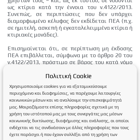
χρηστών τους – και, ως εκ τούτου, δε νοούνται
ως κτίρια κατά την έννοια του ν.4122/2013.
Συνεπώς, σε περιπτώσεις που δεν υπάρχει
διαμορφωμένο κέλυφος δεν εκδίδεται ΠΕΑ (π.χ.
σε ημιτελή, ασκεπή ή εγκαταλελειμμένα κτίρια ή
κτιριακές μονάδες).
Επισημαίνεται ότι, σε περίπτωση μη έκδοσης
ΠΕΑ επιβάλλεται, σύμφωνα με το άρθρο 20 του
ν.4122/2013, πρόστιμο σε βάρος του κατά νόμο
υπόχρεου από χίλια (1.000) έως δέκα χιλιάδες
Πολιτική Cookie
(10.000) ευρώ.
Χρησιμοποιούμε cookies για να εξατομικεύσουμε
Ως υπόχρεος νοείται ο ιδιοκτήτης του κτιρίου ή
περιεχόμενο και διαφημίσεις, να παρέχουμε λειτουργίες
της κτιριακής μονάδας ή ο διαχειριστής του
κοινωνικών μέσων και να αναλύουμε την επισκεψιμότητά
κτιρίου ως εντολοδόχος των ιδιοκτητών.
μας. Μοιραζόμαστε επίσης πληροφορίες σχετικά με τη
χρήση του ιστότοπού μας με τους συνεργάτες μας μέσων
Σύμφωνα με την παρ.1 του άρθρου 12 του
κοινωνικής δικτύωσης, διαφήμισης και ανάλυσης, οι οποίοι
ν.4122/2013, η έκδοση ΠΕΑ είναι υποχρεωτική
ενδέχεται να τις συνδυάσουν με άλλες πληροφορίες που τους
(εφόσον δεν υφίσταται ισχύον ΠΕΑ) – μεταξύ
έχετε παράσχει ή που έχουν συλλέξει από τη χρήση των
άλλων – "κατά τη μίσθωση σε νέο ενοικιαστή