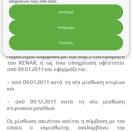
υπηρεσιών τους από εσάς.
κτιρίου ή κτιριακής μονάδας". Περαιτέρω,
σύμφωνα με την παρ.2 του ιδίου άρθρου, "κατά
Αποδοχή
την πώληση ή μίσθωση κτιρίων ή κτιριακών
μονάδων, επιδεικνύεται από τον ιδιοκτήτη το
Απόρριψη
ΠΕΑ ή αντίγραφό του, στον υποψήφιο νέο
αγοραστή ή ενοικιαστή και παραδίδεται αυτό
στο νέο αγοραστή ή ενοικιαστή".
Επιλογές
Περαιτέρω, σύμφωνα με την παρ.3 του άρθρου 2
του ΚΕΝΑΚ, η ως άνω υποχρέωση υφίσταται
από 09.01.2011 και εφαρμόζεται:
– από 09.01.2011 κατά τη νέα μίσθωση κτιρίων
και
– από 09.12.2011 κατά τη νέα μίσθωση
κτιριακών μονάδων.
Ως μίσθωση ακινήτου νοείται η σύμβαση με την
οποία ο εκμισθωτής αναλαμβάνει την