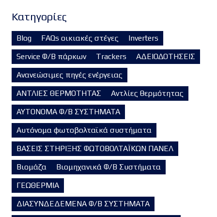
Kατηγορίες
Blog
FAQs οικιακές στέγες
Inverters
Service Φ/Β πάρκων
Trackers
ΑΔΕΙΟΔΟΤΗΣΕΙΣ
Ανανεώσιμες πηγές ενέργειας
ΑΝΤΛΙΕΣ ΘΕΡΜΟΤΗΤΑΣ
Αντλίες θερμότητας
ΑΥΤΟΝΟΜΑ Φ/Β ΣΥΣΤΗΜΑΤΑ
Αυτόνομα φωτοβολταϊκά συστήματα
ΒΑΣΕΙΣ ΣΤΗΡΙΞΗΣ ΦΩΤΟΒΟΛΤΑΪΚΩΝ ΠΑΝΕΛ
Βιομάζα
Βιομηχανικά Φ/Β Συστήματα
ΓΕΩΘΕΡΜΙΑ
ΔΙΑΣΥΝΔΕΔΕΜΕΝΑ Φ/Β ΣΥΣΤΗΜΑΤΑ