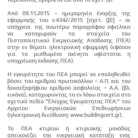
Από 09.11.2015 – ημερομηνία έναρξης της
εφαρμογής του ν.4342/2015 [σχετ. (β)] – οι
υπόχρεοι της ανωτέρω παραγράφου οφείλουν
να καταχωρούν τα στοιχεία του
Πιστοποιητικού Ενεργειακής Απόδοσης (ΠΕΑ)
στην εν θέματι ηλεκτρονική εφαρμογή (εφόσον
για το μισθωμένο ακίνητο υφίσταται η
υποχρέωση έκδοσης ΠΕΑ).
Η εγκυρότητα του ΠΕΑ μπορεί να επαληθευθεί
βάσει του αριθμού πρωτοκόλλου – Α.Π. και του
δεκαεξαψήφιου αριθμού ασφαλείας – Α.Α. (βλ.
εικόνα), καταχωρώντας τα εν λόγω στοιχεία στο
σχετικό πεδίο "Έλεγχος Εγκυρότητας ΠΕΑ:" του
Αρχείου Ενεργειακών Επιθεωρήσεων
(ηλεκτρονική διεύθυνση: www.buildingcert.gr).
Το ΠΕΑ κτιρίου ή κτιριακής μονάδας
απεικονίζει την ενεργειακή κατάταξη ενός