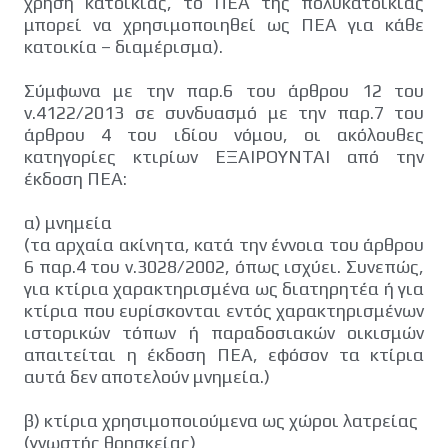
χρήση κατοικίας, το ΠΕΑ της πολυκατοικίας
μπορεί να χρησιμοποιηθεί ως ΠΕΑ για κάθε
κατοικία – διαμέρισμα).
Σύμφωνα με την παρ.6 του άρθρου 12 του
ν.4122/2013 σε συνδυασμό με την παρ.7 του
άρθρου 4 του ιδίου νόμου, οι ακόλουθες
κατηγορίες κτιρίων ΕΞΑΙΡΟΥΝΤΑΙ από την
έκδοση ΠΕΑ:
α) μνημεία
(τα αρχαία ακίνητα, κατά την έννοια του άρθρου
6 παρ.4 του ν.3028/2002, όπως ισχύει. Συνεπώς,
για κτίρια χαρακτηρισμένα ως διατηρητέα ή για
κτίρια που ευρίσκονται εντός χαρακτηρισμένων
ιστορικών τόπων ή παραδοσιακών οικισμών
απαιτείται η έκδοση ΠΕΑ, εφόσον τα κτίρια
αυτά δεν αποτελούν μνημεία.)
β) κτίρια χρησιμοποιούμενα ως χώροι λατρείας
(γνωστής θρησκείας)