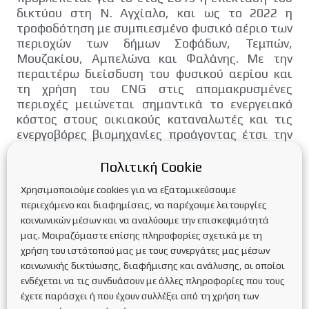
δικτύου στη Ν. Αγχίαλο, και ως το 2022 η
τροφοδότηση με συμπιεσμένο φυσικό αέριο των
περιοχών των δήμων Σοφάδων, Τεμπών,
Μουζακίου, Αμπελώνα και Φαλάνης. Με την
περαιτέρω διείσδυση του φυσικού αερίου και
τη χρήση του CNG στις απομακρυσμένες
περιοχές μειώνεται σημαντικά το ενεργειακό
κόστος στους οικιακούς καταναλωτές και τις
ενεργοβόρες βιομηχανίες προάγοντας έτσι την
ανάπτυξη και περιορίζοντας ταυτόχρονα το
περιβαλλοντικό αποτύπωμα, όπως επισήμανε ο
Πολιτική Cookie
κ.Μπακούρας.
Χρησιμοποιούμε cookies για να εξατομικεύσουμε
περιεχόμενο και διαφημίσεις, να παρέχουμε λειτουργίες
κοινωνικών μέσων και να αναλύουμε την επισκεψιμότητά
Πηγή: B2Green
μας. Μοιραζόμαστε επίσης πληροφορίες σχετικά με τη
χρήση του ιστότοπού μας με τους συνεργάτες μας μέσων
κοινωνικής δικτύωσης, διαφήμισης και ανάλυσης, οι οποίοι
ενδέχεται να τις συνδυάσουν με άλλες πληροφορίες που τους
έχετε παράσχει ή που έχουν συλλέξει από τη χρήση των