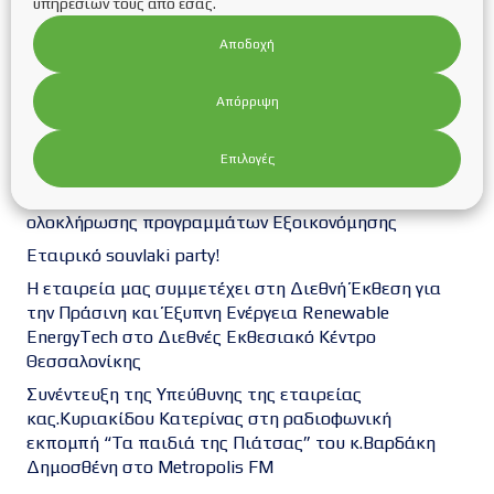
υπηρεσιών τους από εσάς.
Αποδοχή
Πρόσφατα άρθρα
Απόρριψη
Νέα παράταση της προθεσμίας υποβολής των
αιτήσεων χρηματοδότησης στο πρόγραμμα
Επιλογές
“ΣΥΣΤΗΜΑΤΑ ΑΠΟΘΗΚΕΥΣΗΣ ΣΕ ΕΠΙΧΕΙΡΗΣΕΙΣ”
Επίσημες παρατάσεις των προθεσμιών
ολοκλήρωσης προγραμμάτων Εξοικονόμησης
Εταιρικό souvlaki party!
Η εταιρεία μας συμμετέχει στη Διεθνή Έκθεση για
την Πράσινη και Έξυπνη Ενέργεια Renewable
EnergyTech στο Διεθνές Εκθεσιακό Κέντρο
Θεσσαλονίκης
Συνέντευξη της Υπεύθυνης της εταιρείας
κας.Κυριακίδου Κατερίνας στη ραδιοφωνική
εκπομπή “Τα παιδιά της Πιάτσας” του κ.Βαρδάκη
Δημοσθένη στο Metropolis FM