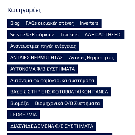
Kατηγορίες
Blog
FAQs οικιακές στέγες
Inverters
Service Φ/Β πάρκων
Trackers
ΑΔΕΙΟΔΟΤΗΣΕΙΣ
Ανανεώσιμες πηγές ενέργειας
ΑΝΤΛΙΕΣ ΘΕΡΜΟΤΗΤΑΣ
Αντλίες θερμότητας
ΑΥΤΟΝΟΜΑ Φ/Β ΣΥΣΤΗΜΑΤΑ
Αυτόνομα φωτοβολταϊκά συστήματα
ΒΑΣΕΙΣ ΣΤΗΡΙΞΗΣ ΦΩΤΟΒΟΛΤΑΪΚΩΝ ΠΑΝΕΛ
Βιομάζα
Βιομηχανικά Φ/Β Συστήματα
ΓΕΩΘΕΡΜΙΑ
ΔΙΑΣΥΝΔΕΔΕΜΕΝΑ Φ/Β ΣΥΣΤΗΜΑΤΑ