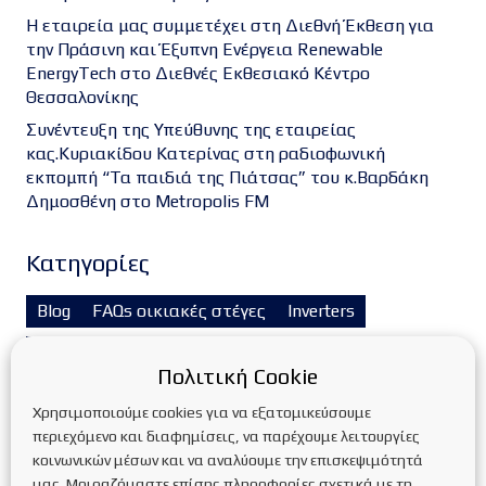
Η εταιρεία μας συμμετέχει στη Διεθνή Έκθεση για
την Πράσινη και Έξυπνη Ενέργεια Renewable
EnergyTech στο Διεθνές Εκθεσιακό Κέντρο
Θεσσαλονίκης
Συνέντευξη της Υπεύθυνης της εταιρείας
κας.Κυριακίδου Κατερίνας στη ραδιοφωνική
εκπομπή “Τα παιδιά της Πιάτσας” του κ.Βαρδάκη
Δημοσθένη στο Metropolis FM
Kατηγορίες
Blog
FAQs οικιακές στέγες
Inverters
Service Φ/Β πάρκων
Trackers
ΑΔΕΙΟΔΟΤΗΣΕΙΣ
Πολιτική Cookie
Ανανεώσιμες πηγές ενέργειας
Χρησιμοποιούμε cookies για να εξατομικεύσουμε
ΑΝΤΛΙΕΣ ΘΕΡΜΟΤΗΤΑΣ
Αντλίες θερμότητας
περιεχόμενο και διαφημίσεις, να παρέχουμε λειτουργίες
κοινωνικών μέσων και να αναλύουμε την επισκεψιμότητά
ΑΥΤΟΝΟΜΑ Φ/Β ΣΥΣΤΗΜΑΤΑ
μας. Μοιραζόμαστε επίσης πληροφορίες σχετικά με τη