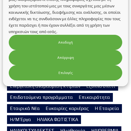
χρήση του ιστότοπού μας με τους συνεργάτες μας μέσων
Αυτόνομα φωτοβολταϊκά συστήματα
κοινωνικής δικτύωσης, διαφήμισης και ανάλυσης, οι οποίοι
ενδέχεται να τις συνδυάσουν με άλλες πληροφορίες που τους
ΒΑΣΕΙΣ ΣΤΗΡΙΞΗΣ ΦΩΤΟΒΟΛΤΑΪΚΩΝ ΠΑΝΕΛ
έχετε παράσχει ή που έχουν συλλέξει από τη χρήση των
Βιομάζα
Βιομηχανικά Φ/Β Συστήματα
υπηρεσιών τους από εσάς.
ΓΕΩΘΕΡΜΙΑ
Αποδοχή
ΔΙΑΣΥΝΔΕΔΕΜΕΝΑ Φ/Β ΣΥΣΤΗΜΑΤΑ
Απόρριψη
Διασυνδεδεμένα φωτοβολταϊκά συστήματα
Επιλογές
Ενεργειακή αναβάθμιση κτιρίων
Ενεργειακή αναβάθμιση κτιρίων
Έξυπνο σπίτι
Επιδοτούμενα προγράμματα
Επικαιρότητα
Εταιρικά Νέα
Ευκαιρίες καριέρας
Η Εταιρεία
Η/Μ Έργα
ΗΛΙΑΚΑ ΦΩΤΙΣΤΙΚΑ
ΗΛΙΑΚΟΙ ΣΥΛΛΕΚΤΕΣ
Ηλιοθερμία
ΗΛΙΟΘΕΡΜΙΑ