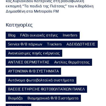
κας.Κυριακίδου Κατερίνας στη ραδιοφωνική
εκπομπή “Τα παιδιά της Πιάτσας” του κ.Βαρδάκη
Δημοσθένη στο Metropolis FM
Kατηγορίες
Blog
FAQs οικιακές στέγες
Inverters
Service Φ/Β πάρκων
Trackers
ΑΔΕΙΟΔΟΤΗΣΕΙΣ
Ανανεώσιμες πηγές ενέργειας
ΑΝΤΛΙΕΣ ΘΕΡΜΟΤΗΤΑΣ
Αντλίες θερμότητας
ΑΥΤΟΝΟΜΑ Φ/Β ΣΥΣΤΗΜΑΤΑ
Αυτόνομα φωτοβολταϊκά συστήματα
ΒΑΣΕΙΣ ΣΤΗΡΙΞΗΣ ΦΩΤΟΒΟΛΤΑΪΚΩΝ ΠΑΝΕΛ
Βιομάζα
Βιομηχανικά Φ/Β Συστήματα