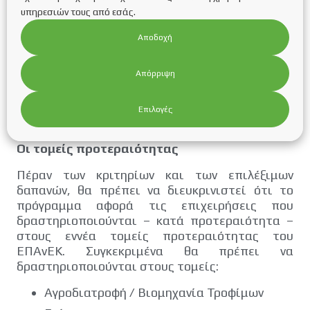
κατηγορία δαπανών για συστήματα
υπηρεσιών τους από εσάς.
πιστοποίησης – διαχείρισης ποιότητας,
σχεδιασμό, τυποποίηση και πιστοποίηση
Αποδοχή
προϊόντων που επίσης μπορεί να ανέλθει στο
75%. Ιδιαίτερη έμφαση δίνεται και στη
Απόρριψη
δημιουργία νέων θέσεων εργασίας καθώς η
επιδότηση του μισθολογικού κόστους σε
περίπτωση πρόσληψης νέου εργαζομένου
Επιλογές
μπορεί να ανέλθει έως το 80%.
Οι τομείς προτεραιότητας
Πέραν των κριτηρίων και των επιλέξιμων
δαπανών, θα πρέπει να διευκρινιστεί ότι το
πρόγραμμα αφορά τις επιχειρήσεις που
δραστηριοποιούνται – κατά προτεραιότητα –
στους εννέα τομείς προτεραιότητας του
ΕΠΑνΕΚ. Συγκεκριμένα θα πρέπει να
δραστηριοποιούνται στους τομείς:
Αγροδιατροφή / Βιομηχανία Τροφίμων