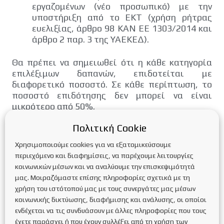
εργαζομένων (νέο προσωπικό) με την
υποστήριξη από το ΕΚΤ (χρήση ρήτρας
ευελιξίας, άρθρο 98 ΚΑΝ ΕΕ 1303/2014 και
άρθρο 2 παρ. 3 της ΥΑΕΚΕΔ).
Θα πρέπει να σημειωθεί ότι η κάθε κατηγορία
επιλέξιμων δαπανών, επιδοτείται με
διαφορετικό ποσοστό. Σε κάθε περίπτωση, το
ποσοστό επιδότησης δεν μπορεί να είναι
μικρότερο από 50%.
Επειδή στόχος του προγράμματος είναι η
Πολιτική Cookie
ενίσχυση κατά προτεραιότητα των
Χρησιμοποιούμε cookies για να εξατομικεύσουμε
επιχειρήσεων με εξαγωγική δυναμική για το
περιεχόμενο και διαφημίσεις, να παρέχουμε λειτουργίες
λόγο αυτό, όπως φαίνεται στον πίνακα τα
κοινωνικών μέσων και να αναλύουμε την επισκεψιμότητά
μεγαλύτερα ποσοστά ενίσχυσης συνδέονται με
μας. Μοιραζόμαστε επίσης πληροφορίες σχετικά με τη
εξαγωγικές επιδόσεις (μπορεί να φτάσει μέχρι
χρήση του ιστότοπού μας με τους συνεργάτες μας μέσων
75%), ενώ στο πλαίσιο κινητροδότησης των
κοινωνικής δικτύωσης, διαφήμισης και ανάλυσης, οι οποίοι
επιχειρήσεων για αναζήτηση νέων αγορών, τα
ενδέχεται να τις συνδυάσουν με άλλες πληροφορίες που τους
μεγαλύτερα ποσοστά ενίσχυσης αφορούν την
έχετε παράσχει ή που έχουν συλλέξει από τη χρήση των