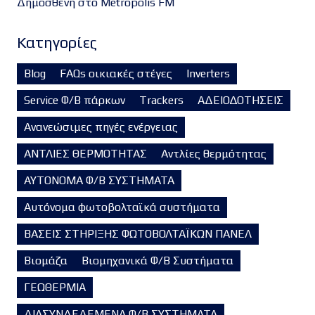
Δημοσθένη στο Metropolis FM
Kατηγορίες
Blog
FAQs οικιακές στέγες
Inverters
Service Φ/Β πάρκων
Trackers
ΑΔΕΙΟΔΟΤΗΣΕΙΣ
Ανανεώσιμες πηγές ενέργειας
ΑΝΤΛΙΕΣ ΘΕΡΜΟΤΗΤΑΣ
Αντλίες θερμότητας
ΑΥΤΟΝΟΜΑ Φ/Β ΣΥΣΤΗΜΑΤΑ
Αυτόνομα φωτοβολταϊκά συστήματα
ΒΑΣΕΙΣ ΣΤΗΡΙΞΗΣ ΦΩΤΟΒΟΛΤΑΪΚΩΝ ΠΑΝΕΛ
Βιομάζα
Βιομηχανικά Φ/Β Συστήματα
ΓΕΩΘΕΡΜΙΑ
ΔΙΑΣΥΝΔΕΔΕΜΕΝΑ Φ/Β ΣΥΣΤΗΜΑΤΑ