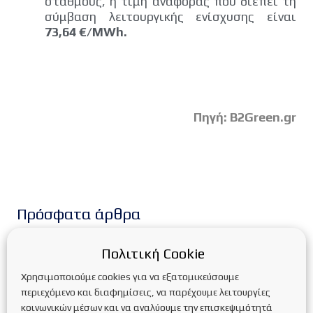
σταθμούς, η τιμή αναφοράς που διέπει τη
σύμβαση λειτουργικής ενίσχυσης είναι
73,64 €/MWh.
Πηγή: B2Green.gr
Πρόσφατα άρθρα
Νέα παράταση της προθεσμίας υποβολής των
Πολιτική Cookie
αιτήσεων χρηματοδότησης στο πρόγραμμα
“ΣΥΣΤΗΜΑΤΑ ΑΠΟΘΗΚΕΥΣΗΣ ΣΕ ΕΠΙΧΕΙΡΗΣΕΙΣ”
Χρησιμοποιούμε cookies για να εξατομικεύσουμε
περιεχόμενο και διαφημίσεις, να παρέχουμε λειτουργίες
Επίσημες παρατάσεις των προθεσμιών
κοινωνικών μέσων και να αναλύουμε την επισκεψιμότητά
ολοκλήρωσης προγραμμάτων Εξοικονόμησης