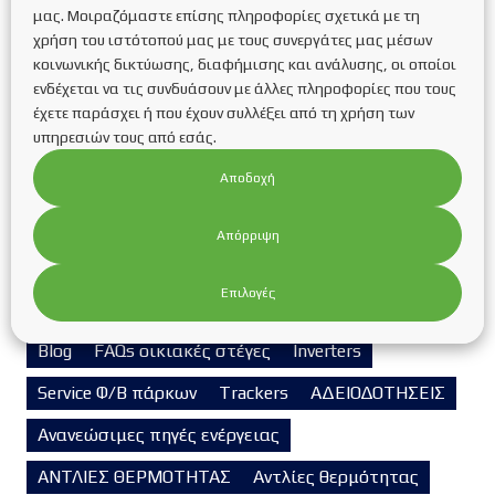
μας. Μοιραζόμαστε επίσης πληροφορίες σχετικά με τη
Εταιρικό souvlaki party!
χρήση του ιστότοπού μας με τους συνεργάτες μας μέσων
Η εταιρεία μας συμμετέχει στη Διεθνή Έκθεση για
κοινωνικής δικτύωσης, διαφήμισης και ανάλυσης, οι οποίοι
την Πράσινη και Έξυπνη Ενέργεια Renewable
ενδέχεται να τις συνδυάσουν με άλλες πληροφορίες που τους
EnergyTech στο Διεθνές Εκθεσιακό Κέντρο
έχετε παράσχει ή που έχουν συλλέξει από τη χρήση των
Θεσσαλονίκης
υπηρεσιών τους από εσάς.
Συνέντευξη της Υπεύθυνης της εταιρείας
Αποδοχή
κας.Κυριακίδου Κατερίνας στη ραδιοφωνική
εκπομπή “Τα παιδιά της Πιάτσας” του κ.Βαρδάκη
Απόρριψη
Δημοσθένη στο Metropolis FM
Επιλογές
Kατηγορίες
Blog
FAQs οικιακές στέγες
Inverters
Service Φ/Β πάρκων
Trackers
ΑΔΕΙΟΔΟΤΗΣΕΙΣ
Ανανεώσιμες πηγές ενέργειας
ΑΝΤΛΙΕΣ ΘΕΡΜΟΤΗΤΑΣ
Αντλίες θερμότητας