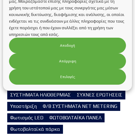
μας. Μοιραζόμαστε επίσης πληροφορίες σχετικά με τη
ΗΛΙΑΚΟΙ ΣΥΛΛΕΚΤΕΣ
Ηλιοθερμία
ΗΛΙΟΘΕΡΜΙΑ
χρήση του ιστότοπού μας με τους συνεργάτες μας μέσων
Θέρμανση-Ψύξη-Εξαερισμός
κοινωνικής δικτύωσης, διαφήμισης και ανάλυσης, οι οποίοι
ενδέχεται να τις συνδυάσουν με άλλες πληροφορίες που τους
Ιστορικό της Εταιρείας
έχετε παράσχει ή που έχουν συλλέξει από τη χρήση των
υπηρεσιών τους από εσάς.
Κατηγορίες συχνών ερωτήσεων
Κουφώματα
Αποδοχή
Μη κατηγοριοποιημένο
Μονωτικά υλικά
Νομοθεσία
ΟΙΚΙΑΚΑ Φ/Β ΣΥΣΤΗΜΑΤΑ
Απόρριψη
ΟΙΚΙΑΚΕΣ ΣΤΕΓΕΣ
Πολιτική Ποιότητας
Επιλογές
Προϊόντα
Σκοπός
Στρατηγική – Όραμα
ΣΥΣΤΗΜΑΤΑ ΗΛΙΟΘΕΡΜΙΑΣ
ΣΥΧΝΕΣ ΕΡΩΤΗΣΕΙΣ
Υποστήριξη
Φ/Β ΣΥΣΤΗΜΑΤΑ NET METERING
Φωτισμός LED
ΦΩΤΟΒΟΛΤΑΪΚΑ ΠΑΝΕΛ
Φωτοβολταϊκά πάρκα