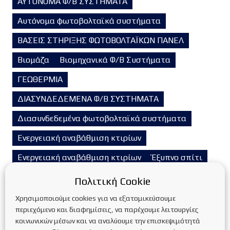
ΑΥΤΟΝΟΜΑ Φ/Β ΣΥΣΤΗΜΑΤΑ
Αυτόνομα φωτοβολταϊκά συστήματα
ΒΑΣΕΙΣ ΣΤΗΡΙΞΗΣ ΦΩΤΟΒΟΛΤΑΪΚΩΝ ΠΑΝΕΛ
Βιομάζα
Βιομηχανικά Φ/Β Συστήματα
ΓΕΩΘΕΡΜΙΑ
ΔΙΑΣΥΝΔΕΔΕΜΕΝΑ Φ/Β ΣΥΣΤΗΜΑΤΑ
Διασυνδεδεμένα φωτοβολταϊκά συστήματα
Ενεργειακή αναβάθμιση κτιρίων
Ενεργειακή αναβάθμιση κτιρίων
Έξυπνο σπίτι
Επιδοτούμενα προγράμματα
Επικαιρότητα
Πολιτική Cookie
Εταιρικά Νέα
Ευκαιρίες καριέρας
Η Εταιρεία
Χρησιμοποιούμε cookies για να εξατομικεύσουμε
περιεχόμενο και διαφημίσεις, να παρέχουμε λειτουργίες
Η/Μ Έργα
ΗΛΙΑΚΑ ΦΩΤΙΣΤΙΚΑ
κοινωνικών μέσων και να αναλύουμε την επισκεψιμότητά