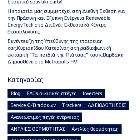
Εταιρικό souvlaki party!
Η εταιρεία μας συμμετέχει στη Διεθνή Έκθεση για
την Πράσινη και Έξυπνη Ενέργεια Renewable
EnergyTech στο Διεθνές Εκθεσιακό Κέντρο
Θεσσαλονίκης
Συνέντευξη της Υπεύθυνης της εταιρείας
κας.Κυριακίδου Κατερίνας στη ραδιοφωνική
εκπομπή “Τα παιδιά της Πιάτσας” του κ.Βαρδάκη
Δημοσθένη στο Metropolis FM
Kατηγορίες
Blog
FAQs οικιακές στέγες
Inverters
Service Φ/Β πάρκων
Trackers
ΑΔΕΙΟΔΟΤΗΣΕΙΣ
Ανανεώσιμες πηγές ενέργειας
ΑΝΤΛΙΕΣ ΘΕΡΜΟΤΗΤΑΣ
Αντλίες θερμότητας