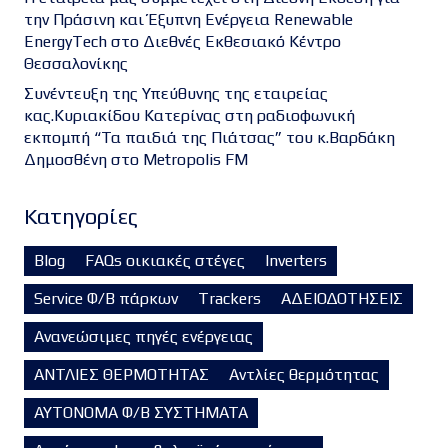
την Πράσινη και Έξυπνη Ενέργεια Renewable
EnergyTech στο Διεθνές Εκθεσιακό Κέντρο
Θεσσαλονίκης
Συνέντευξη της Υπεύθυνης της εταιρείας
κας.Κυριακίδου Κατερίνας στη ραδιοφωνική
εκπομπή “Τα παιδιά της Πιάτσας” του κ.Βαρδάκη
Δημοσθένη στο Metropolis FM
Kατηγορίες
Blog
FAQs οικιακές στέγες
Inverters
Service Φ/Β πάρκων
Trackers
ΑΔΕΙΟΔΟΤΗΣΕΙΣ
Ανανεώσιμες πηγές ενέργειας
ΑΝΤΛΙΕΣ ΘΕΡΜΟΤΗΤΑΣ
Αντλίες θερμότητας
ΑΥΤΟΝΟΜΑ Φ/Β ΣΥΣΤΗΜΑΤΑ