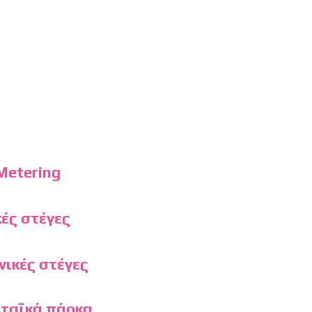
Metering
κές στέγες
νικές στέγες
ταϊκά πάρκα