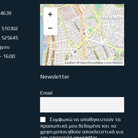
+
54639
−
0 510302
0 525645
gy.eu
 – 16:00
Leaflet
| ©
OpenStreetMap
contributors
Newsletter
Email
Συμφωνώ να αποθηκευτούν τα
προσωπικά μου δεδομένα και να
χρησιμοποιηθούν αποκλειστικά για
την αποστολή newsletter