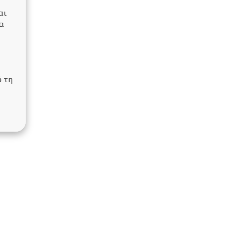
αι
να
ό τη