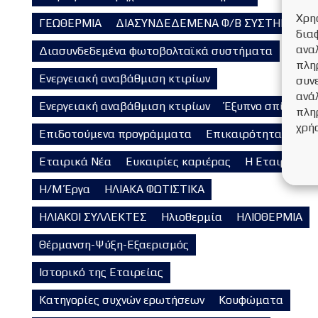
Χρη
ΓΕΩΘΕΡΜΙΑ
ΔΙΑΣΥΝΔΕΔΕΜΕΝΑ Φ/Β ΣΥΣΤΗΜΑΤΑ
δια
ανα
Διασυνδεδεμένα φωτοβολταϊκά συστήματα
πλη
Ενεργειακή αναβάθμιση κτιρίων
συν
ανάλ
Ενεργειακή αναβάθμιση κτιρίων
Έξυπνο σπίτι
πλη
χρή
Επιδοτούμενα προγράμματα
Επικαιρότητα
Εταιρικά Νέα
Ευκαιρίες καριέρας
Η Εταιρεία
Η/Μ Έργα
ΗΛΙΑΚΑ ΦΩΤΙΣΤΙΚΑ
ΗΛΙΑΚΟΙ ΣΥΛΛΕΚΤΕΣ
Ηλιοθερμία
ΗΛΙΟΘΕΡΜΙΑ
Θέρμανση-Ψύξη-Εξαερισμός
Ιστορικό της Εταιρείας
Κατηγορίες συχνών ερωτήσεων
Κουφώματα