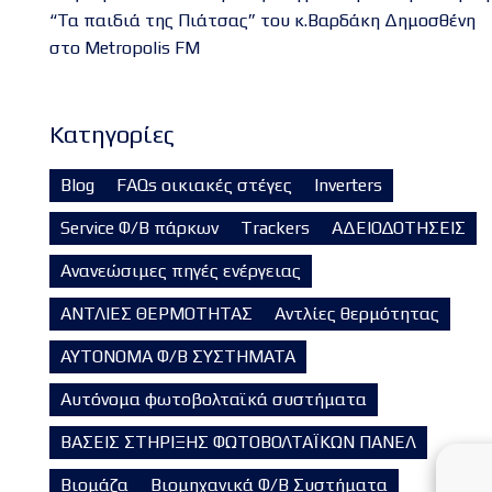
“Τα παιδιά της Πιάτσας” του κ.Βαρδάκη Δημοσθένη
στο Metropolis FM
Kατηγορίες
Blog
FAQs οικιακές στέγες
Inverters
Service Φ/Β πάρκων
Trackers
ΑΔΕΙΟΔΟΤΗΣΕΙΣ
Ανανεώσιμες πηγές ενέργειας
ΑΝΤΛΙΕΣ ΘΕΡΜΟΤΗΤΑΣ
Αντλίες θερμότητας
ΑΥΤΟΝΟΜΑ Φ/Β ΣΥΣΤΗΜΑΤΑ
Αυτόνομα φωτοβολταϊκά συστήματα
ΒΑΣΕΙΣ ΣΤΗΡΙΞΗΣ ΦΩΤΟΒΟΛΤΑΪΚΩΝ ΠΑΝΕΛ
Βιομάζα
Βιομηχανικά Φ/Β Συστήματα